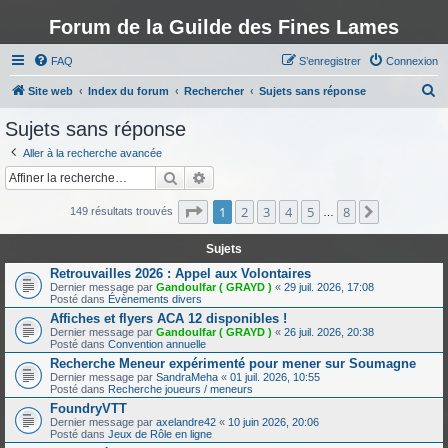
Forum de la Guilde des Fines Lames
FAQ
S’enregistrer
Connexion
R
Site web
Index du forum
Rechercher
Sujets sans réponse
e
Sujets sans réponse
c
Aller à la recherche avancée
h
Rechercher
Recherche avancée
e
Page
1
sur
8
1
2
3
4
5
8
Suivante
r
149 résultats trouvés
…
c
Sujets
h
Retrouvailles 2026 : Appel aux Volontaires
e
Dernier message par
Gandoulfar ( GRAYD )
«
29 juil. 2026, 17:08
Posté dans
Évènements divers
r
Affiches et flyers ACA 12 disponibles !
Dernier message par
Gandoulfar ( GRAYD )
«
26 juil. 2026, 20:38
Posté dans
Convention annuelle
Recherche Meneur expérimenté pour mener sur Soumagne
Dernier message par
SandraMeha
«
01 juil. 2026, 10:55
Posté dans
Recherche joueurs / meneurs
FoundryVTT
Dernier message par
axelandre42
«
10 juin 2026, 20:06
Posté dans
Jeux de Rôle en ligne