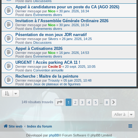
Posté dans
Discussions
Appel à candidatures pour un poste du CA (AGO 2026)
Dernier message par
Nico
«
30 janv. 2026, 16:34
Posté dans
Évènements divers
Invitation à l’Assemblée Générale Ordinaire 2026
Dernier message par
Nico
«
30 janv. 2026, 16:34
Posté dans
Évènements divers
Pésentation de mon jeux JDR narratif
Dernier message par
Silvers
«
26 janv. 2026, 14:25
Posté dans
Discussions
Appel à Cotisations 2026
Dernier message par
Nico
«
16 janv. 2026, 14:53
Posté dans
Évènements divers
URGENT ! Accès parking ACA 11 !
Dernier message par
Cecile D
«
20 sept. 2025, 10:05
Posté dans
Convention annuelle
Recherche : Maitre de la peinture
Dernier message par
Trousty
«
05 juin 2025, 10:48
Posté dans
Jeux de plateaux et de figurines
Page
1
sur
8
1
2
3
4
5
8
Suivante
149 résultats trouvés
…
Aller à
Site web
Index du forum
Développé par
phpBB
® Forum Software © phpBB Limited