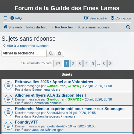
Forum de la Guilde des Fines Lames
FAQ
S’enregistrer
Connexion
R
Site web
Index du forum
Rechercher
Sujets sans réponse
e
Sujets sans réponse
c
Aller à la recherche avancée
h
Rechercher
Recherche avancée
e
Page
1
sur
8
1
2
3
4
5
8
Suivante
r
149 résultats trouvés
…
c
Sujets
h
Retrouvailles 2026 : Appel aux Volontaires
e
Dernier message par
Gandoulfar ( GRAYD )
«
29 juil. 2026, 17:08
Posté dans
Évènements divers
r
Affiches et flyers ACA 12 disponibles !
Dernier message par
Gandoulfar ( GRAYD )
«
26 juil. 2026, 20:38
Posté dans
Convention annuelle
Recherche Meneur expérimenté pour mener sur Soumagne
Dernier message par
SandraMeha
«
01 juil. 2026, 10:55
Posté dans
Recherche joueurs / meneurs
FoundryVTT
Dernier message par
axelandre42
«
10 juin 2026, 20:06
Posté dans
Jeux de Rôle en ligne