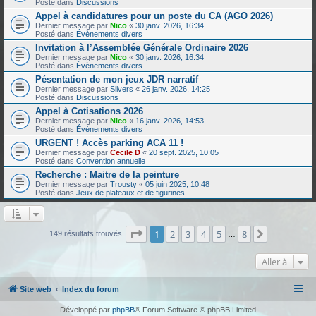
Posté dans
Discussions
Appel à candidatures pour un poste du CA (AGO 2026)
Dernier message par
Nico
«
30 janv. 2026, 16:34
Posté dans
Évènements divers
Invitation à l’Assemblée Générale Ordinaire 2026
Dernier message par
Nico
«
30 janv. 2026, 16:34
Posté dans
Évènements divers
Pésentation de mon jeux JDR narratif
Dernier message par
Silvers
«
26 janv. 2026, 14:25
Posté dans
Discussions
Appel à Cotisations 2026
Dernier message par
Nico
«
16 janv. 2026, 14:53
Posté dans
Évènements divers
URGENT ! Accès parking ACA 11 !
Dernier message par
Cecile D
«
20 sept. 2025, 10:05
Posté dans
Convention annuelle
Recherche : Maitre de la peinture
Dernier message par
Trousty
«
05 juin 2025, 10:48
Posté dans
Jeux de plateaux et de figurines
Page
1
sur
8
1
2
3
4
5
8
Suivante
149 résultats trouvés
…
Aller à
Site web
Index du forum
Développé par
phpBB
® Forum Software © phpBB Limited