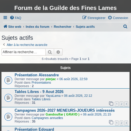
Forum de la Guilde des Fines Lames
FAQ
S’enregistrer
Connexion
R
Site web
Index du forum
Rechercher
Sujets actifs
e
Sujets actifs
c
Aller à la recherche avancée
h
Rechercher
Recherche avancée
e
6 résultats trouvés • Page
1
sur
1
r
Sujets
c
Présentation Alessandre
h
Dernier message par
pierjac
«
06 août 2026, 22:59
Posté dans
Présentations
e
Réponses :
2
r
Tables Libres - 9 Aout 2026
Dernier message par
YayaLama
«
06 août 2026, 22:12
Posté dans
Tables Libres
Réponses :
31
1
2
3
Campagnes 2026–2027 MENEURS-JOUEURS intéressés
Dernier message par
Gandoulfar ( GRAYD )
«
06 août 2026, 21:15
Posté dans
Campagnes annuelles
Réponses :
35
1
2
3
Présentation Edouard