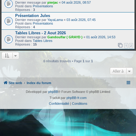
Dernier message par
pierjac
«
04 août 2026, 08:57
Posté dans
Présentations
Réponses :
3
Présentation Jules
Dernier message par
YayaLama
«
03 août 2026, 07:45
Posté dans
Présentations
Réponses :
4
Tables Libres - 2 Aout 2026
Dernier message par
Gandoulfar ( GRAYD )
«
01 août 2026, 14:53
Posté dans
Tables Libres
Réponses :
15
1
2
6 résultats trouvés • Page
1
sur
1
Aller à
Site web
Index du forum
Développé par
phpBB
® Forum Software © phpBB Limited
Traduit par
phpBB-fr.com
Confidentialité
|
Conditions