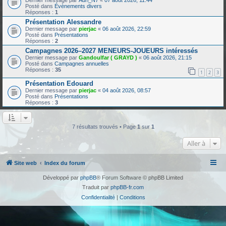
Dernier message par
Adri_N7
«
07 août 2026, 11:44
Posté dans
Évènements divers
Réponses :
1
Présentation Alessandre
Dernier message par
pierjac
«
06 août 2026, 22:59
Posté dans
Présentations
Réponses :
2
Campagnes 2026–2027 MENEURS-JOUEURS intéressés
Dernier message par
Gandoulfar ( GRAYD )
«
06 août 2026, 21:15
Posté dans
Campagnes annuelles
Réponses :
35
1
2
3
Présentation Edouard
Dernier message par
pierjac
«
04 août 2026, 08:57
Posté dans
Présentations
Réponses :
3
7 résultats trouvés • Page
1
sur
1
Aller à
Site web
Index du forum
Développé par
phpBB
® Forum Software © phpBB Limited
Traduit par
phpBB-fr.com
Confidentialité
|
Conditions