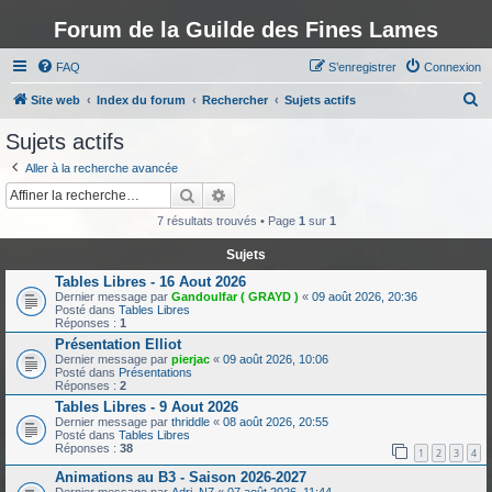
Forum de la Guilde des Fines Lames
FAQ
S’enregistrer
Connexion
R
Site web
Index du forum
Rechercher
Sujets actifs
e
Sujets actifs
c
Aller à la recherche avancée
h
Rechercher
Recherche avancée
e
7 résultats trouvés • Page
1
sur
1
r
Sujets
c
Tables Libres - 16 Aout 2026
h
Dernier message par
Gandoulfar ( GRAYD )
«
09 août 2026, 20:36
Posté dans
Tables Libres
e
Réponses :
1
r
Présentation Elliot
Dernier message par
pierjac
«
09 août 2026, 10:06
Posté dans
Présentations
Réponses :
2
Tables Libres - 9 Aout 2026
Dernier message par
thriddle
«
08 août 2026, 20:55
Posté dans
Tables Libres
Réponses :
38
1
2
3
4
Animations au B3 - Saison 2026-2027