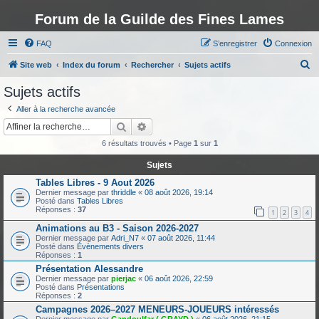
Forum de la Guilde des Fines Lames
FAQ
S’enregistrer
Connexion
R
Site web
Index du forum
Rechercher
Sujets actifs
e
Sujets actifs
c
Aller à la recherche avancée
h
Rechercher
Recherche avancée
e
6 résultats trouvés • Page
1
sur
1
r
Sujets
c
Tables Libres - 9 Aout 2026
h
Dernier message par
thriddle
«
08 août 2026, 19:14
Posté dans
Tables Libres
e
Réponses :
37
1
2
3
4
r
Animations au B3 - Saison 2026-2027
Dernier message par
Adri_N7
«
07 août 2026, 11:44
Posté dans
Évènements divers
Réponses :
1
Présentation Alessandre
Dernier message par
pierjac
«
06 août 2026, 22:59
Posté dans
Présentations
Réponses :
2
Campagnes 2026–2027 MENEURS-JOUEURS intéressés