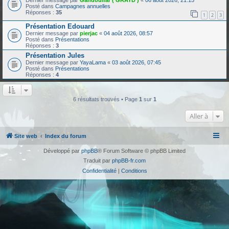
Dernier message par
Gandoulfar ( GRAYD )
«
06 août 2026, 21:15
Posté dans
Campagnes annuelles
Réponses :
35
1
2
3
Présentation Edouard
Dernier message par
pierjac
«
04 août 2026, 08:57
Posté dans
Présentations
Réponses :
3
Présentation Jules
Dernier message par
YayaLama
«
03 août 2026, 07:45
Posté dans
Présentations
Réponses :
4
6 résultats trouvés • Page
1
sur
1
Aller à
Site web
Index du forum
Développé par
phpBB
® Forum Software © phpBB Limited
Traduit par
phpBB-fr.com
Confidentialité
|
Conditions