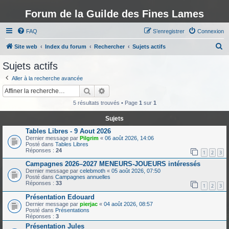
Forum de la Guilde des Fines Lames
FAQ
S’enregistrer
Connexion
R
Site web
Index du forum
Rechercher
Sujets actifs
e
Sujets actifs
c
Aller à la recherche avancée
h
Rechercher
Recherche avancée
e
5 résultats trouvés • Page
1
sur
1
r
Sujets
c
Tables Libres - 9 Aout 2026
h
Dernier message par
Pilgrim
«
06 août 2026, 14:06
Posté dans
Tables Libres
e
Réponses :
24
1
2
3
r
Campagnes 2026–2027 MENEURS-JOUEURS intéressés
Dernier message par
celebmoth
«
05 août 2026, 07:50
Posté dans
Campagnes annuelles
Réponses :
33
1
2
3
Présentation Edouard
Dernier message par
pierjac
«
04 août 2026, 08:57
Posté dans
Présentations
Réponses :
3
Présentation Jules