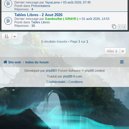
Dernier message par
YayaLama
«
03 août 2026, 07:45
Posté dans
Présentations
Réponses :
4
Tables Libres - 2 Aout 2026
Dernier message par
Gandoulfar ( GRAYD )
«
01 août 2026, 14:53
Posté dans
Tables Libres
Réponses :
15
1
2
5 résultats trouvés • Page
1
sur
1
Aller à
Site web
Index du forum
Développé par
phpBB
® Forum Software © phpBB Limited
Traduit par
phpBB-fr.com
Confidentialité
|
Conditions