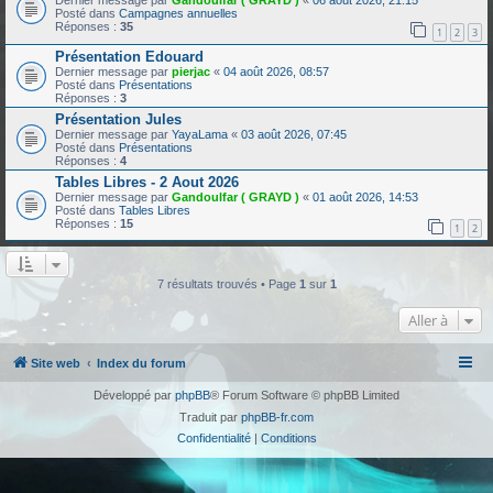
Dernier message par
Gandoulfar ( GRAYD )
«
06 août 2026, 21:15
Posté dans
Campagnes annuelles
Réponses :
35
1
2
3
Présentation Edouard
Dernier message par
pierjac
«
04 août 2026, 08:57
Posté dans
Présentations
Réponses :
3
Présentation Jules
Dernier message par
YayaLama
«
03 août 2026, 07:45
Posté dans
Présentations
Réponses :
4
Tables Libres - 2 Aout 2026
Dernier message par
Gandoulfar ( GRAYD )
«
01 août 2026, 14:53
Posté dans
Tables Libres
Réponses :
15
1
2
7 résultats trouvés • Page
1
sur
1
Aller à
Site web
Index du forum
Développé par
phpBB
® Forum Software © phpBB Limited
Traduit par
phpBB-fr.com
Confidentialité
|
Conditions