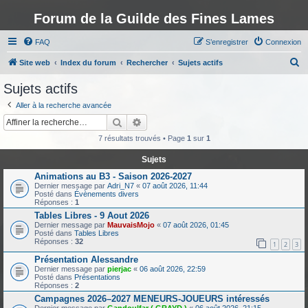
Forum de la Guilde des Fines Lames
FAQ
S’enregistrer
Connexion
R
Site web
Index du forum
Rechercher
Sujets actifs
e
Sujets actifs
c
Aller à la recherche avancée
h
Rechercher
Recherche avancée
e
7 résultats trouvés • Page
1
sur
1
r
Sujets
c
Animations au B3 - Saison 2026-2027
h
Dernier message par
Adri_N7
«
07 août 2026, 11:44
Posté dans
Évènements divers
e
Réponses :
1
r
Tables Libres - 9 Aout 2026
Dernier message par
MauvaisMojo
«
07 août 2026, 01:45
Posté dans
Tables Libres
Réponses :
32
1
2
3
Présentation Alessandre
Dernier message par
pierjac
«
06 août 2026, 22:59
Posté dans
Présentations
Réponses :
2
Campagnes 2026–2027 MENEURS-JOUEURS intéressés