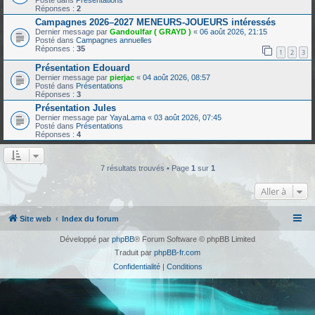
Posté dans
Présentations
Réponses :
2
Campagnes 2026–2027 MENEURS-JOUEURS intéressés
Dernier message par
Gandoulfar ( GRAYD )
«
06 août 2026, 21:15
Posté dans
Campagnes annuelles
Réponses :
35
1
2
3
Présentation Edouard
Dernier message par
pierjac
«
04 août 2026, 08:57
Posté dans
Présentations
Réponses :
3
Présentation Jules
Dernier message par
YayaLama
«
03 août 2026, 07:45
Posté dans
Présentations
Réponses :
4
7 résultats trouvés • Page
1
sur
1
Aller à
Site web
Index du forum
Développé par
phpBB
® Forum Software © phpBB Limited
Traduit par
phpBB-fr.com
Confidentialité
|
Conditions