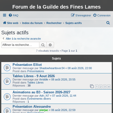
Forum de la Guilde des Fines Lames
FAQ
S’enregistrer
Connexion
R
Site web
Index du forum
Rechercher
Sujets actifs
e
Sujets actifs
c
Aller à la recherche avancée
h
Rechercher
Recherche avancée
e
7 résultats trouvés • Page
1
sur
1
r
Sujets
c
Présentation Elliot
h
Dernier message par
Shadowheartlover34
«
08 août 2026, 22:00
Posté dans
Présentations
e
Tables Libres - 9 Aout 2026
r
Dernier message par
thriddle
«
08 août 2026, 20:55
Posté dans
Tables Libres
Réponses :
38
1
2
3
4
Animations au B3 - Saison 2026-2027
Dernier message par
Adri_N7
«
07 août 2026, 11:44
Posté dans
Évènements divers
Réponses :
1
Présentation Alessandre
Dernier message par
pierjac
«
06 août 2026, 22:59