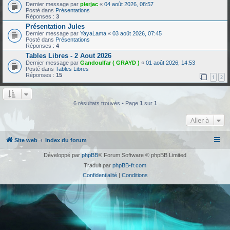
Dernier message par
pierjac
«
04 août 2026, 08:57
Posté dans
Présentations
Réponses :
3
Présentation Jules
Dernier message par
YayaLama
«
03 août 2026, 07:45
Posté dans
Présentations
Réponses :
4
Tables Libres - 2 Aout 2026
Dernier message par
Gandoulfar ( GRAYD )
«
01 août 2026, 14:53
Posté dans
Tables Libres
Réponses :
15
1
2
6 résultats trouvés • Page
1
sur
1
Aller à
Site web
Index du forum
Développé par
phpBB
® Forum Software © phpBB Limited
Traduit par
phpBB-fr.com
Confidentialité
|
Conditions