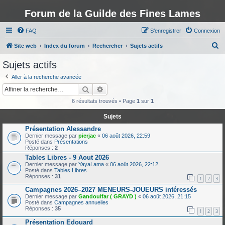
Forum de la Guilde des Fines Lames
FAQ
S’enregistrer
Connexion
R
Site web
Index du forum
Rechercher
Sujets actifs
e
Sujets actifs
c
Aller à la recherche avancée
h
Rechercher
Recherche avancée
e
6 résultats trouvés • Page
1
sur
1
r
Sujets
c
Présentation Alessandre
h
Dernier message par
pierjac
«
06 août 2026, 22:59
Posté dans
Présentations
e
Réponses :
2
r
Tables Libres - 9 Aout 2026
Dernier message par
YayaLama
«
06 août 2026, 22:12
Posté dans
Tables Libres
Réponses :
31
1
2
3
Campagnes 2026–2027 MENEURS-JOUEURS intéressés
Dernier message par
Gandoulfar ( GRAYD )
«
06 août 2026, 21:15
Posté dans
Campagnes annuelles
Réponses :
35
1
2
3
Présentation Edouard