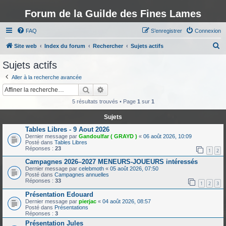
Forum de la Guilde des Fines Lames
FAQ
S’enregistrer
Connexion
R
Site web
Index du forum
Rechercher
Sujets actifs
e
Sujets actifs
c
Aller à la recherche avancée
h
Rechercher
Recherche avancée
e
5 résultats trouvés • Page
1
sur
1
r
Sujets
c
Tables Libres - 9 Aout 2026
h
Dernier message par
Gandoulfar ( GRAYD )
«
06 août 2026, 10:09
Posté dans
Tables Libres
e
Réponses :
23
1
2
r
Campagnes 2026–2027 MENEURS-JOUEURS intéressés
Dernier message par
celebmoth
«
05 août 2026, 07:50
Posté dans
Campagnes annuelles
Réponses :
33
1
2
3
Présentation Edouard
Dernier message par
pierjac
«
04 août 2026, 08:57
Posté dans
Présentations
Réponses :
3
Présentation Jules