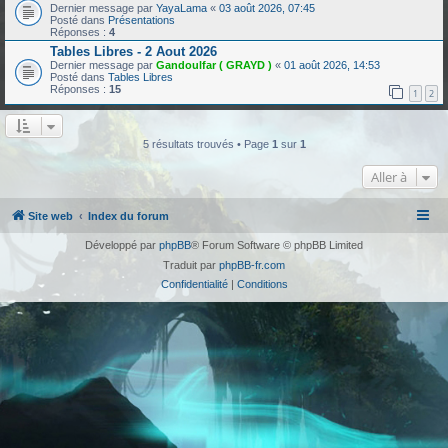
Dernier message par
YayaLama
«
03 août 2026, 07:45
Posté dans
Présentations
Réponses :
4
Tables Libres - 2 Aout 2026
Dernier message par
Gandoulfar ( GRAYD )
«
01 août 2026, 14:53
Posté dans
Tables Libres
Réponses :
15
1
2
5 résultats trouvés • Page
1
sur
1
Aller à
Site web
Index du forum
Développé par
phpBB
® Forum Software © phpBB Limited
Traduit par
phpBB-fr.com
Confidentialité
|
Conditions