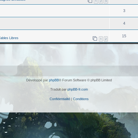
1
2
3
3
4
15
ables Libres
1
2
Développé par
phpBB
® Forum Software © phpBB Limited
Traduit par
phpBB-fr.com
Confidentialité
|
Conditions