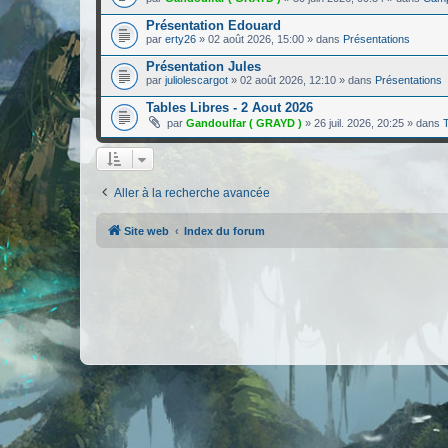
Présentation Edouard
par
erty26
»
02 août 2026, 15:00
» dans
Présentations
Présentation Jules
par
juliolescargot
»
02 août 2026, 12:10
» dans
Présentations
Tables Libres - 2 Aout 2026
par
Gandoulfar ( GRAYD )
»
26 juil. 2026, 20:25
» dans
T
Aller à la recherche avancée
Site web
Index du forum