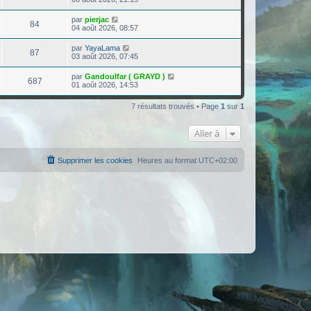
par
pierjac
84
04 août 2026, 08:57
par
YayaLama
87
03 août 2026, 07:45
par
Gandoulfar ( GRAYD )
687
01 août 2026, 14:53
7 résultats trouvés • Page
1
sur
1
Aller à
Supprimer les cookies
Heures au format
UTC+02:00