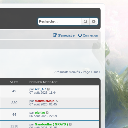
Rechercher
Recherche avancé
S’enregistrer
Connexion
7 résultats trouvés • Page
1
sur
1
VUES
DERNIER MESSAGE
par
Adri_N7
49
07 août 2026, 11:44
par
MauvaisMojo
830
07 août 2026, 01:45
par
pierjac
44
06 août 2026, 22:59
par
Gandoulfar ( GRAYD )
1218
06 août 2026, 21:15