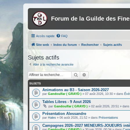
Forum de la Guilde des Fin
Accès rapide
FAQ
Site web
Index du forum
Rechercher
Sujets actifs
Sujets actifs
Aller à la recherche avancée
Rechercher
Recherche avancée
SUJETS
Animations au B3 - Saison 2026-2027
par
Gandoulfar ( GRAYD )
»
07 août 2026, 10:30
» dans
Évè
Tables Libres - 9 Aout 2026
par
Gandoulfar ( GRAYD )
»
02 août 2026, 20:51
» dan
Présentation Alessandre
par
Hales
»
06 août 2026, 21:52
» dans
Présentations
Campagnes 2026–2027 MENEURS-JOUEURS inté
par
Gandoulfar ( GRAYD )
»
30 juin 2026, 00:34
» dans
Camp