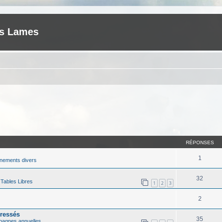
es Lames
RÉPONSES
1
nements divers
32
s
Tables Libres
1
2
3
2
ressés
35
agnes annuelles