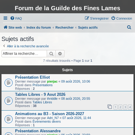
Forum de la Guilde des Fines Lames
FAQ
S’enregistrer
Connexion
R
Site web
Index du forum
Rechercher
Sujets actifs
e
Sujets actifs
c
Aller à la recherche avancée
h
Rechercher
Recherche avancée
e
7 résultats trouvés • Page
1
sur
1
r
Sujets
c
Présentation Elliot
h
Dernier message par
pierjac
«
09 août 2026, 10:06
Posté dans
Présentations
e
Réponses :
2
r
Tables Libres - 9 Aout 2026
Dernier message par
thriddle
«
08 août 2026, 20:55
Posté dans
Tables Libres
Réponses :
38
1
2
3
4
Animations au B3 - Saison 2026-2027
Dernier message par
Adri_N7
«
07 août 2026, 11:44
Posté dans
Évènements divers
Réponses :
1
Présentation Alessandre