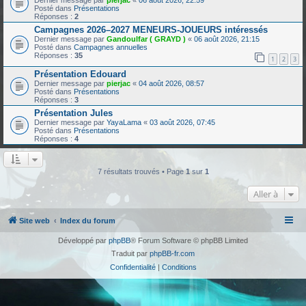
Dernier message par
pierjac
«
06 août 2026, 22:59
Posté dans
Présentations
Réponses :
2
Campagnes 2026–2027 MENEURS-JOUEURS intéressés
Dernier message par
Gandoulfar ( GRAYD )
«
06 août 2026, 21:15
Posté dans
Campagnes annuelles
Réponses :
35
1
2
3
Présentation Edouard
Dernier message par
pierjac
«
04 août 2026, 08:57
Posté dans
Présentations
Réponses :
3
Présentation Jules
Dernier message par
YayaLama
«
03 août 2026, 07:45
Posté dans
Présentations
Réponses :
4
7 résultats trouvés • Page
1
sur
1
Aller à
Site web
Index du forum
Développé par
phpBB
® Forum Software © phpBB Limited
Traduit par
phpBB-fr.com
Confidentialité
|
Conditions