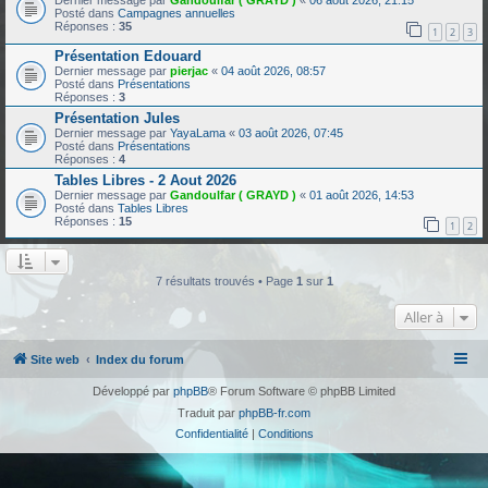
Dernier message par
Gandoulfar ( GRAYD )
«
06 août 2026, 21:15
Posté dans
Campagnes annuelles
Réponses :
35
1
2
3
Présentation Edouard
Dernier message par
pierjac
«
04 août 2026, 08:57
Posté dans
Présentations
Réponses :
3
Présentation Jules
Dernier message par
YayaLama
«
03 août 2026, 07:45
Posté dans
Présentations
Réponses :
4
Tables Libres - 2 Aout 2026
Dernier message par
Gandoulfar ( GRAYD )
«
01 août 2026, 14:53
Posté dans
Tables Libres
Réponses :
15
1
2
7 résultats trouvés • Page
1
sur
1
Aller à
Site web
Index du forum
Développé par
phpBB
® Forum Software © phpBB Limited
Traduit par
phpBB-fr.com
Confidentialité
|
Conditions