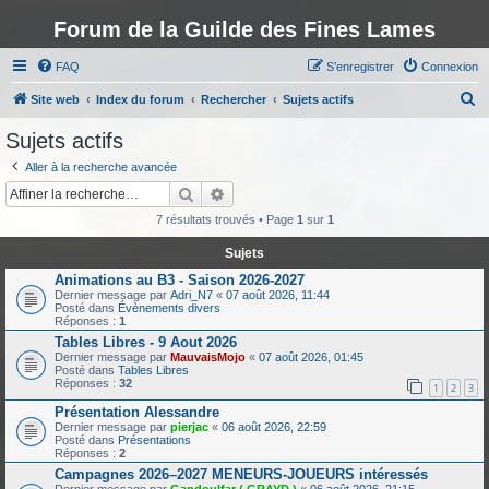
Forum de la Guilde des Fines Lames
FAQ
S’enregistrer
Connexion
R
Site web
Index du forum
Rechercher
Sujets actifs
e
Sujets actifs
c
Aller à la recherche avancée
h
Rechercher
Recherche avancée
e
7 résultats trouvés • Page
1
sur
1
r
Sujets
c
Animations au B3 - Saison 2026-2027
h
Dernier message par
Adri_N7
«
07 août 2026, 11:44
Posté dans
Évènements divers
e
Réponses :
1
r
Tables Libres - 9 Aout 2026
Dernier message par
MauvaisMojo
«
07 août 2026, 01:45
Posté dans
Tables Libres
Réponses :
32
1
2
3
Présentation Alessandre
Dernier message par
pierjac
«
06 août 2026, 22:59
Posté dans
Présentations
Réponses :
2
Campagnes 2026–2027 MENEURS-JOUEURS intéressés