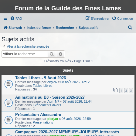
Forum de la Guilde des Fines Lames
FAQ
S’enregistrer
Connexion
R
Site web
Index du forum
Rechercher
Sujets actifs
e
Sujets actifs
c
Aller à la recherche avancée
h
Rechercher
Recherche avancée
e
7 résultats trouvés • Page
1
sur
1
r
Sujets
c
Tables Libres - 9 Aout 2026
h
Dernier message par
erty26
«
08 août 2026, 12:12
Posté dans
Tables Libres
e
Réponses :
34
1
2
3
r
Animations au B3 - Saison 2026-2027
Dernier message par
Adri_N7
«
07 août 2026, 11:44
Posté dans
Évènements divers
Réponses :
1
Présentation Alessandre
Dernier message par
pierjac
«
06 août 2026, 22:59
Posté dans
Présentations
Réponses :
2
Campagnes 2026–2027 MENEURS-JOUEURS intéressés