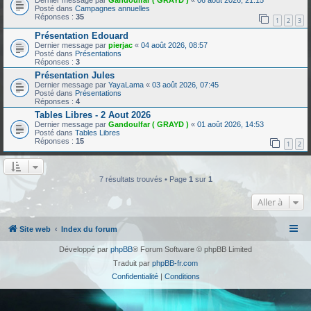
Dernier message par
Gandoulfar ( GRAYD )
«
06 août 2026, 21:15
Posté dans
Campagnes annuelles
Réponses :
35
1
2
3
Présentation Edouard
Dernier message par
pierjac
«
04 août 2026, 08:57
Posté dans
Présentations
Réponses :
3
Présentation Jules
Dernier message par
YayaLama
«
03 août 2026, 07:45
Posté dans
Présentations
Réponses :
4
Tables Libres - 2 Aout 2026
Dernier message par
Gandoulfar ( GRAYD )
«
01 août 2026, 14:53
Posté dans
Tables Libres
Réponses :
15
1
2
7 résultats trouvés • Page
1
sur
1
Aller à
Site web
Index du forum
Développé par
phpBB
® Forum Software © phpBB Limited
Traduit par
phpBB-fr.com
Confidentialité
|
Conditions