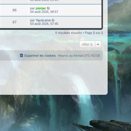
par
pierjac
86
04 août 2026, 08:57
par
YayaLama
87
03 août 2026, 07:45
6 résultats trouvés • Page
1
sur
1
Aller à
Supprimer les cookies
Heures au format
UTC+02:00