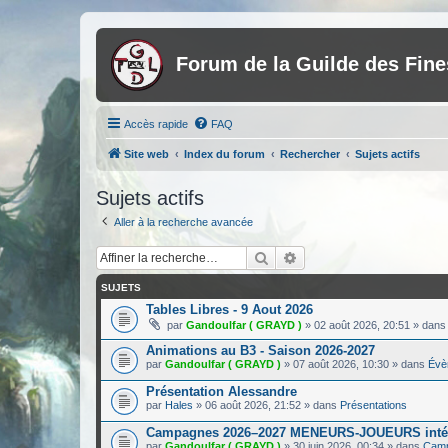
Forum de la Guilde des Fin
Accès rapide
FAQ
Site web
Index du forum
Rechercher
Sujets actifs
Sujets actifs
Aller à la recherche avancée
Rechercher
Recherche avancée
SUJETS
Tables Libres - 9 Aout 2026
par
Gandoulfar ( GRAYD )
»
02 août 2026, 20:51
» dan
Animations au B3 - Saison 2026-2027
par
Gandoulfar ( GRAYD )
»
07 août 2026, 10:30
» dans
Évè
Présentation Alessandre
par
Hales
»
06 août 2026, 21:52
» dans
Présentations
Campagnes 2026–2027 MENEURS-JOUEURS inté
par
Gandoulfar ( GRAYD )
»
30 juin 2026, 00:34
» dans
Camp