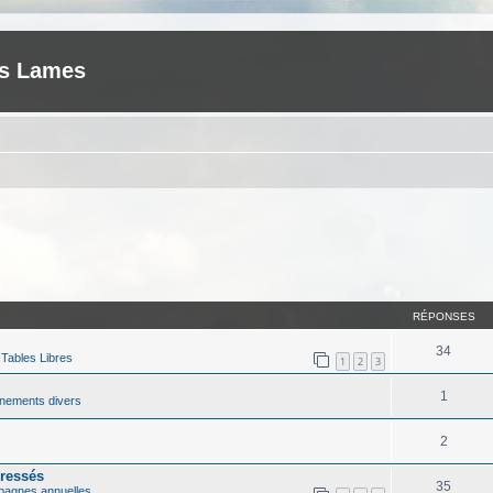
es Lames
RÉPONSES
34
s
Tables Libres
1
2
3
1
nements divers
2
ressés
35
agnes annuelles