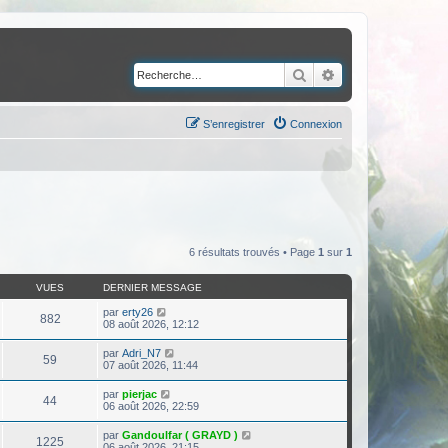
Rechercher
Recherche avancé
S’enregistrer
Connexion
6 résultats trouvés • Page
1
sur
1
VUES
DERNIER MESSAGE
par
erty26
882
08 août 2026, 12:12
par
Adri_N7
59
07 août 2026, 11:44
par
pierjac
44
06 août 2026, 22:59
par
Gandoulfar ( GRAYD )
1225
06 août 2026, 21:15