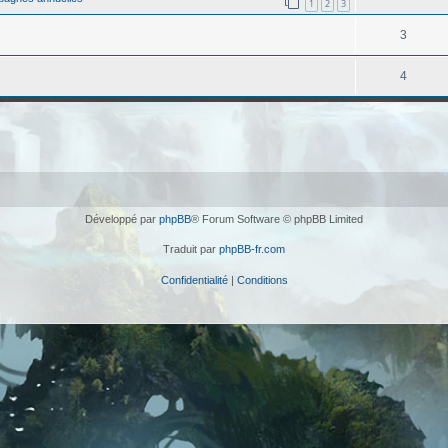
1
2
3
3
4
Développé par
phpBB
® Forum Software © phpBB Limited
Traduit par
phpBB-fr.com
Confidentialité
|
Conditions