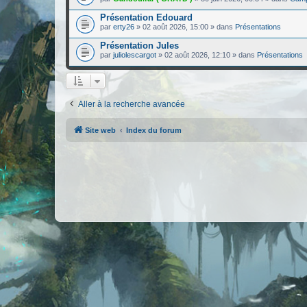
Présentation Edouard
par
erty26
»
02 août 2026, 15:00
» dans
Présentations
Présentation Jules
par
juliolescargot
»
02 août 2026, 12:10
» dans
Présentations
Aller à la recherche avancée
Site web
Index du forum