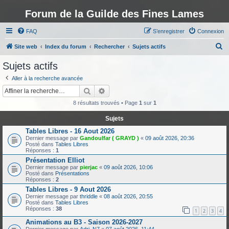
Forum de la Guilde des Fines Lames
FAQ
S’enregistrer
Connexion
R
Site web
Index du forum
Rechercher
Sujets actifs
e
Sujets actifs
c
Aller à la recherche avancée
h
Rechercher
Recherche avancée
e
8 résultats trouvés • Page
1
sur
1
r
Sujets
c
Tables Libres - 16 Aout 2026
h
Dernier message par
Gandoulfar ( GRAYD )
«
09 août 2026, 20:36
Posté dans
Tables Libres
e
Réponses :
1
r
Présentation Elliot
Dernier message par
pierjac
«
09 août 2026, 10:06
Posté dans
Présentations
Réponses :
2
Tables Libres - 9 Aout 2026
Dernier message par
thriddle
«
08 août 2026, 20:55
Posté dans
Tables Libres
Réponses :
38
1
2
3
4
Animations au B3 - Saison 2026-2027