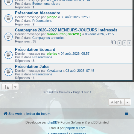
Dernier message par
Adri_N7
«
07 août 2026, 11:44
Posté dans
Évènements divers
Réponses :
1
Présentation Alessandre
Dernier message par
pierjac
«
06 août 2026, 22:59
Posté dans
Présentations
Réponses :
2
Campagnes 2026–2027 MENEURS-JOUEURS intéressés
Dernier message par
Gandoulfar ( GRAYD )
«
06 août 2026, 21:15
Posté dans
Campagnes annuelles
Réponses :
35
1
2
3
Présentation Edouard
Dernier message par
pierjac
«
04 août 2026, 08:57
Posté dans
Présentations
Réponses :
3
Présentation Jules
Dernier message par
YayaLama
«
03 août 2026, 07:45
Posté dans
Présentations
Réponses :
4
8 résultats trouvés • Page
1
sur
1
Aller à
Site web
Index du forum
Développé par
phpBB
® Forum Software © phpBB Limited
Traduit par
phpBB-fr.com
Confidentialité
|
Conditions