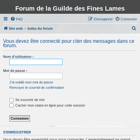
Forum de la Guilde des Fines Lames
FAQ
S’enregistrer
Connexion
R
Site web
Index du forum
e
Vous devez être connecté pour citer des messages dans ce
c
forum.
h
Nom d’utilisateur :
e
r
Mot de passe :
c
h
J’ai oublié mon mot de passe
Renvoyer le courriel de confirmation
e
r
Se souvenir de moi
Cacher mon statut en ligne pour cette session
S’ENREGISTRER
Vous devez être enregistré pour vous connecter. L’enregistrement ne prend