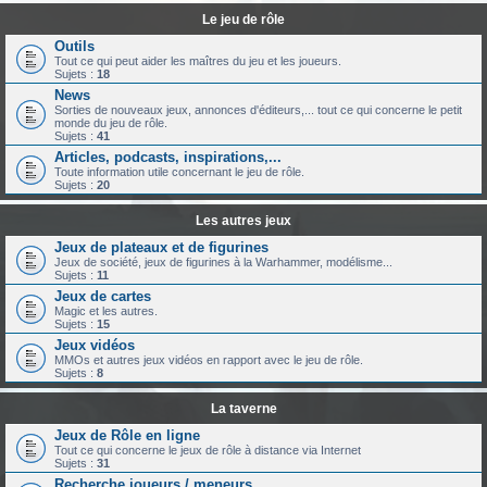
Le jeu de rôle
Outils
Tout ce qui peut aider les maîtres du jeu et les joueurs.
Sujets :
18
News
Sorties de nouveaux jeux, annonces d'éditeurs,... tout ce qui concerne le petit
monde du jeu de rôle.
Sujets :
41
Articles, podcasts, inspirations,...
Toute information utile concernant le jeu de rôle.
Sujets :
20
Les autres jeux
Jeux de plateaux et de figurines
Jeux de société, jeux de figurines à la Warhammer, modélisme...
Sujets :
11
Jeux de cartes
Magic et les autres.
Sujets :
15
Jeux vidéos
MMOs et autres jeux vidéos en rapport avec le jeu de rôle.
Sujets :
8
La taverne
Jeux de Rôle en ligne
Tout ce qui concerne le jeux de rôle à distance via Internet
Sujets :
31
Recherche joueurs / meneurs