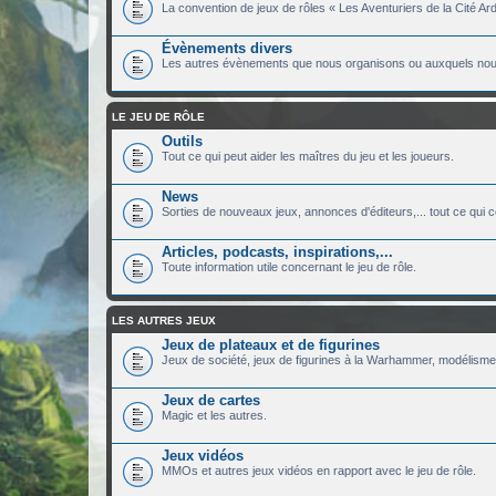
La convention de jeux de rôles « Les Aventuriers de la Cité Ard
Évènements divers
Les autres évènements que nous organisons ou auxquels nous
LE JEU DE RÔLE
Outils
Tout ce qui peut aider les maîtres du jeu et les joueurs.
News
Sorties de nouveaux jeux, annonces d'éditeurs,... tout ce qui c
Articles, podcasts, inspirations,...
Toute information utile concernant le jeu de rôle.
LES AUTRES JEUX
Jeux de plateaux et de figurines
Jeux de société, jeux de figurines à la Warhammer, modélisme.
Jeux de cartes
Magic et les autres.
Jeux vidéos
MMOs et autres jeux vidéos en rapport avec le jeu de rôle.