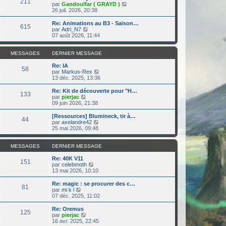
r
211
r
l
V
par
Gandoulfar ( GRAYD )
a
m
n
e
o
26 juil. 2026, 20:38
g
e
i
d
i
e
s
e
e
r
Re: Animations au B3 - Saison…
s
r
615
r
l
V
par
Adri_N7
a
m
n
e
o
07 août 2026, 11:44
g
e
i
d
i
e
s
e
e
r
s
r
r
l
MESSAGES
DERNIER MESSAGE
a
m
n
e
g
e
i
d
Re: IA
e
58
s
e
e
V
par
Markus-Rex
s
r
r
o
13 déc. 2025, 13:36
a
m
n
i
g
e
i
r
Re: Kit de découverte pour "H…
e
133
s
e
l
V
par
pierjac
s
r
e
o
09 juin 2026, 21:38
a
m
d
i
g
e
e
r
[Ressources] Blumineck, tir à…
e
44
s
r
l
V
par
axelandre42
s
n
e
o
25 mai 2026, 09:48
a
i
d
i
g
e
e
r
e
r
r
l
MESSAGES
DERNIER MESSAGE
m
n
e
e
i
d
Re: 40K V11
151
s
e
V
e
par
celebmoth
s
r
o
r
13 mai 2026, 10:10
a
m
i
n
g
e
r
i
Re: magic : se procurer des c…
e
81
s
l
e
V
par
mi k l
s
e
r
o
07 déc. 2025, 11:02
a
d
m
i
g
e
e
r
Re: Oremus
e
125
r
s
l
V
par
pierjac
n
s
e
o
16 avr. 2025, 22:45
i
a
d