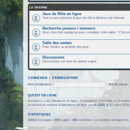
LA TAVERNE
Jeux de Rôle en ligne
Tout ce qui concerne le jeux de rôle à distance via Internet
Recherche joueurs / meneurs
Vous cherchez quelqu'un pour compléter votre table ? C'est ici
Salle des ventes
Pour vendre ou acheter des jeux.
Discussions
Discussions sur tous les autres sujets.
CONNEXION
•
S’ENREGISTRER
Nom d’utilisateur :
Mot de passe :
QUI EST EN LIGNE
Au total il y a
12
utilisateurs en ligne : 0 enregistré, 0 invisible et 12 invi
Le record du nombre d’utilisateurs en ligne est de
2025
, le 02 mars 2026
STATISTIQUES
11013
messages •
933
sujets •
393
membres • Le membre enregistré le 