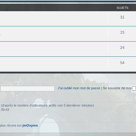
SUJETS
31
15
.
24
54
J’ai oublié mon mot de passe
|
Se souvenir de moi
tés (d’après le nombre d’utilisateurs actifs ces 5 dernières minutes)
, 09:43
plus récent est
jmOxymn
.