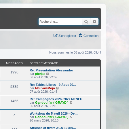
Rechercher
Recherche avancé
S’enregistrer
Connexion
Nous sommes le 08 août 2026, 09:47
MESSAGES
DERNIER MESSAGE
Re: Présentation Alessandre
1996
V
par
pierjac
o
06 août 2026, 22:59
i
r
Re: Tables Libres - 9 Aout 20…
5335
l
V
par
MauvaisMojo
e
o
07 août 2026, 01:45
d
i
e
r
Re: Campagnes 2026–2027 MENEU…
1466
r
l
V
par
Gandoulfar ( GRAYD )
n
e
o
06 août 2026, 21:15
i
d
i
e
e
r
Workshop du 5 avril 2026 - De…
r
4
r
l
V
par
Gandoulfar ( GRAYD )
m
n
e
o
20 mars 2026, 20:16
e
i
d
i
s
e
e
r
Affiches et flyers ACA 12 dis…
s