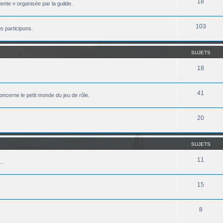
18
ente » organisée par la guilde.
103
 participons.
SUJETS
18
41
oncerne le petit monde du jeu de rôle.
20
SUJETS
11
..
15
8