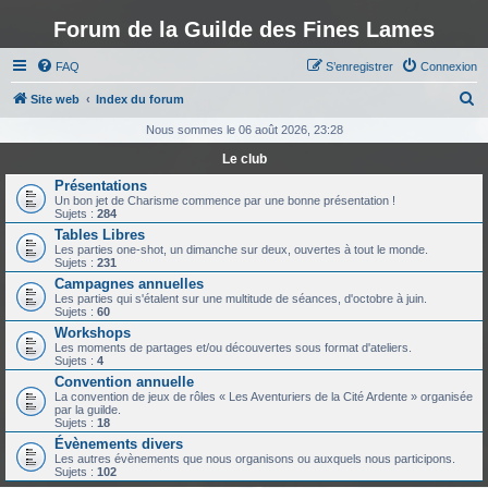
Forum de la Guilde des Fines Lames
FAQ
S’enregistrer
Connexion
R
Site web
Index du forum
e
Nous sommes le 06 août 2026, 23:28
c
Le club
h
Présentations
Un bon jet de Charisme commence par une bonne présentation !
e
Sujets :
284
r
Tables Libres
Les parties one-shot, un dimanche sur deux, ouvertes à tout le monde.
c
Sujets :
231
h
Campagnes annuelles
Les parties qui s'étalent sur une multitude de séances, d'octobre à juin.
e
Sujets :
60
Workshops
r
Les moments de partages et/ou découvertes sous format d'ateliers.
Sujets :
4
Convention annuelle
La convention de jeux de rôles « Les Aventuriers de la Cité Ardente » organisée
par la guilde.
Sujets :
18
Évènements divers
Les autres évènements que nous organisons ou auxquels nous participons.
Sujets :
102