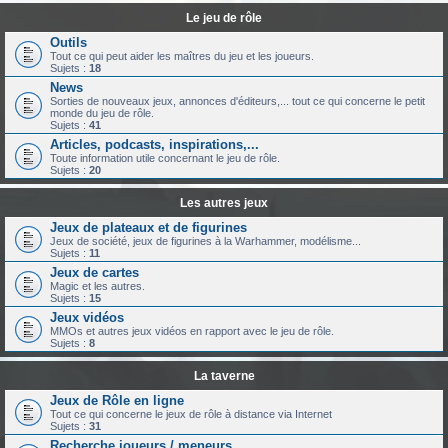
Le jeu de rôle
Outils
Tout ce qui peut aider les maîtres du jeu et les joueurs.
Sujets :
18
News
Sorties de nouveaux jeux, annonces d'éditeurs,... tout ce qui concerne le petit
monde du jeu de rôle.
Sujets :
41
Articles, podcasts, inspirations,...
Toute information utile concernant le jeu de rôle.
Sujets :
20
Les autres jeux
Jeux de plateaux et de figurines
Jeux de société, jeux de figurines à la Warhammer, modélisme...
Sujets :
11
Jeux de cartes
Magic et les autres.
Sujets :
15
Jeux vidéos
MMOs et autres jeux vidéos en rapport avec le jeu de rôle.
Sujets :
8
La taverne
Jeux de Rôle en ligne
Tout ce qui concerne le jeux de rôle à distance via Internet
Sujets :
31
Recherche joueurs / meneurs