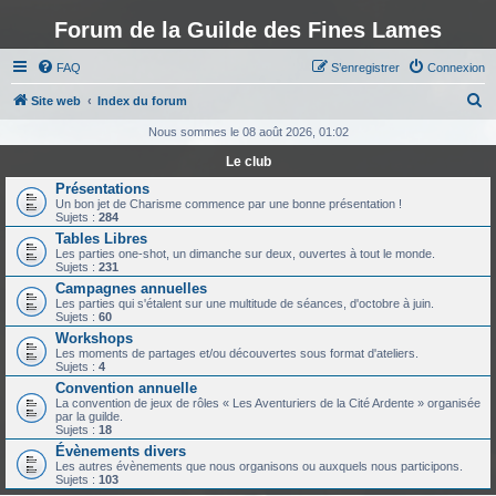
Forum de la Guilde des Fines Lames
FAQ
S’enregistrer
Connexion
R
Site web
Index du forum
e
Nous sommes le 08 août 2026, 01:02
c
Le club
h
Présentations
Un bon jet de Charisme commence par une bonne présentation !
e
Sujets :
284
r
Tables Libres
Les parties one-shot, un dimanche sur deux, ouvertes à tout le monde.
c
Sujets :
231
h
Campagnes annuelles
Les parties qui s'étalent sur une multitude de séances, d'octobre à juin.
e
Sujets :
60
Workshops
r
Les moments de partages et/ou découvertes sous format d'ateliers.
Sujets :
4
Convention annuelle
La convention de jeux de rôles « Les Aventuriers de la Cité Ardente » organisée
par la guilde.
Sujets :
18
Évènements divers
Les autres évènements que nous organisons ou auxquels nous participons.
Sujets :
103