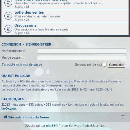
Vous cherchez quelqu'un pour compléter votre table ? C'est ici.
Sujets :
15
Salle des ventes
Pour vendre ou acheter des jeux.
Sujets :
24
Discussions
Discussions sur tous les autres sujets.
Sujets :
54
CONNEXION
•
S’ENREGISTRER
Nom d’utilisateur :
Mot de passe :
J’ai oublié mon mot de passe
Se souvenir de moi
QUI EST EN LIGNE
Au total il y a
63
utilisateurs en ligne : 3 enregistrés, 0 invisible et 60 invités (d’après le
nombre d’utilisateurs actifs ces 5 dernières minutes)
Le record du nombre d’utilisateurs en ligne est de
2025
, le 02 mars 2026, 09:43
STATISTIQUES
11013
messages •
933
sujets •
393
membres • Le membre enregistré le plus récent est
jmOxymn
.
Site web
Index du forum
Développé par
phpBB
® Forum Software © phpBB Limited