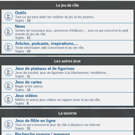
Le jeu de rôle
Outils
Tout ce qui peut aider les maîtres du jeu et les joueurs.
Sujets :
18
News
Sorties de nouveaux jeux, annonces d'éditeurs,... tout ce qui concerne le petit
monde du jeu de rôle.
Sujets :
41
Articles, podcasts, inspirations,...
Toute information utile concernant le jeu de rôle.
Sujets :
20
Les autres jeux
Jeux de plateaux et de figurines
Jeux de société, jeux de figurines à la Warhammer, modélisme...
Sujets :
11
Jeux de cartes
Magic et les autres.
Sujets :
15
Jeux vidéos
MMOs et autres jeux vidéos en rapport avec le jeu de rôle.
Sujets :
8
La taverne
Jeux de Rôle en ligne
Tout ce qui concerne le jeux de rôle à distance via Internet
Sujets :
31
Recherche joueurs / meneurs