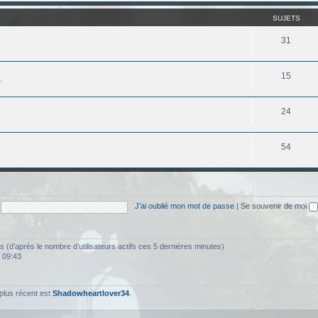
SUJETS
31
15
.
24
54
J’ai oublié mon mot de passe
|
Se souvenir de moi
ités (d’après le nombre d’utilisateurs actifs ces 5 dernières minutes)
, 09:43
plus récent est
Shadowheartlover34
.