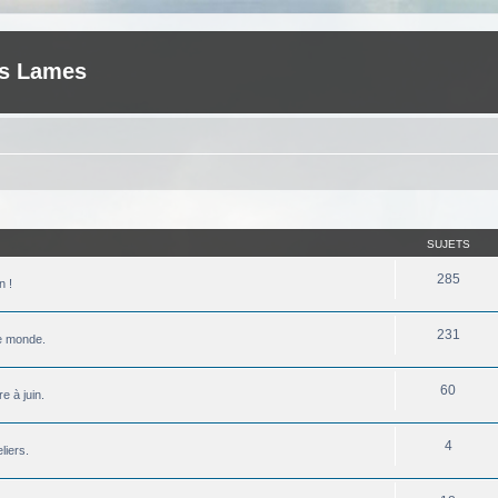
es Lames
SUJETS
285
n !
231
le monde.
60
e à juin.
4
liers.