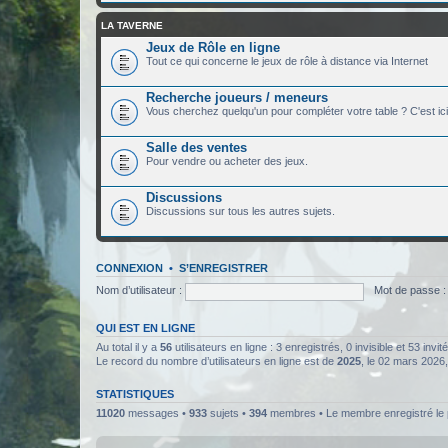
LA TAVERNE
Jeux de Rôle en ligne
Tout ce qui concerne le jeux de rôle à distance via Internet
Recherche joueurs / meneurs
Vous cherchez quelqu'un pour compléter votre table ? C'est ici
Salle des ventes
Pour vendre ou acheter des jeux.
Discussions
Discussions sur tous les autres sujets.
CONNEXION
•
S’ENREGISTRER
Nom d’utilisateur :
Mot de passe :
QUI EST EN LIGNE
Au total il y a
56
utilisateurs en ligne : 3 enregistrés, 0 invisible et 53 inv
Le record du nombre d’utilisateurs en ligne est de
2025
, le 02 mars 2026
STATISTIQUES
11020
messages •
933
sujets •
394
membres • Le membre enregistré le 