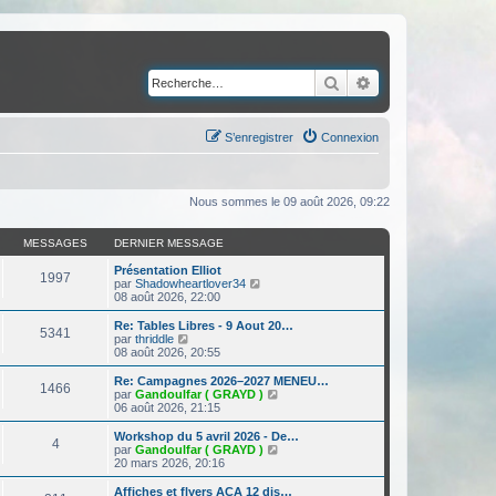
Rechercher
Recherche avancé
S’enregistrer
Connexion
Nous sommes le 09 août 2026, 09:22
MESSAGES
DERNIER MESSAGE
Présentation Elliot
1997
V
par
Shadowheartlover34
o
08 août 2026, 22:00
i
r
Re: Tables Libres - 9 Aout 20…
5341
l
V
par
thriddle
e
o
08 août 2026, 20:55
d
i
e
r
Re: Campagnes 2026–2027 MENEU…
1466
r
l
V
par
Gandoulfar ( GRAYD )
n
e
o
06 août 2026, 21:15
i
d
i
e
e
r
Workshop du 5 avril 2026 - De…
r
4
r
l
V
par
Gandoulfar ( GRAYD )
m
n
e
o
20 mars 2026, 20:16
e
i
d
i
s
e
e
r
Affiches et flyers ACA 12 dis…
s