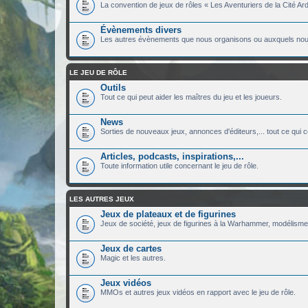
La convention de jeux de rôles « Les Aventuriers de la Cité Ard
Évènements divers
Les autres évènements que nous organisons ou auxquels nous
LE JEU DE RÔLE
Outils
Tout ce qui peut aider les maîtres du jeu et les joueurs.
News
Sorties de nouveaux jeux, annonces d'éditeurs,... tout ce qui c
Articles, podcasts, inspirations,...
Toute information utile concernant le jeu de rôle.
LES AUTRES JEUX
Jeux de plateaux et de figurines
Jeux de société, jeux de figurines à la Warhammer, modélisme.
Jeux de cartes
Magic et les autres.
Jeux vidéos
MMOs et autres jeux vidéos en rapport avec le jeu de rôle.