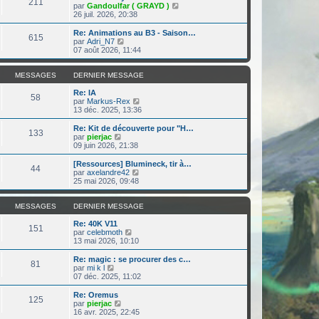
r
211
r
l
V
par
Gandoulfar ( GRAYD )
a
m
n
e
o
26 juil. 2026, 20:38
g
e
i
d
i
e
s
e
e
r
Re: Animations au B3 - Saison…
s
r
615
r
l
V
par
Adri_N7
a
m
n
e
o
07 août 2026, 11:44
g
e
i
d
i
e
s
e
e
r
s
r
r
l
MESSAGES
DERNIER MESSAGE
a
m
n
e
g
e
i
d
Re: IA
e
58
s
e
e
V
par
Markus-Rex
s
r
r
o
13 déc. 2025, 13:36
a
m
n
i
g
e
i
r
Re: Kit de découverte pour "H…
e
133
s
e
l
V
par
pierjac
s
r
e
o
09 juin 2026, 21:38
a
m
d
i
g
e
e
r
[Ressources] Blumineck, tir à…
e
44
s
r
l
V
par
axelandre42
s
n
e
o
25 mai 2026, 09:48
a
i
d
i
g
e
e
r
e
r
r
l
MESSAGES
DERNIER MESSAGE
m
n
e
e
i
d
Re: 40K V11
151
s
e
V
e
par
celebmoth
s
r
o
r
13 mai 2026, 10:10
a
m
i
n
g
e
r
i
Re: magic : se procurer des c…
e
81
s
l
e
V
par
mi k l
s
e
r
o
07 déc. 2025, 11:02
a
d
m
i
g
e
e
r
Re: Oremus
e
125
r
s
l
V
par
pierjac
n
s
e
o
16 avr. 2025, 22:45
i
a
d