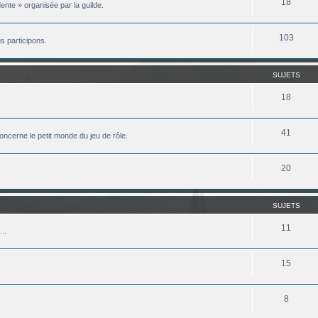
18
ente » organisée par la guilde.
103
 participons.
SUJETS
18
41
oncerne le petit monde du jeu de rôle.
20
SUJETS
11
..
15
8