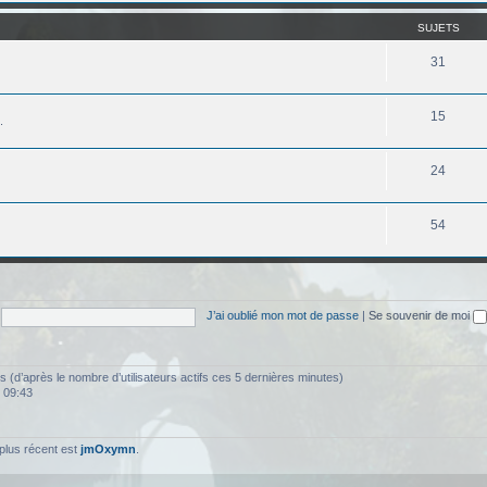
SUJETS
31
15
.
24
54
J’ai oublié mon mot de passe
|
Se souvenir de moi
ités (d’après le nombre d’utilisateurs actifs ces 5 dernières minutes)
, 09:43
plus récent est
jmOxymn
.