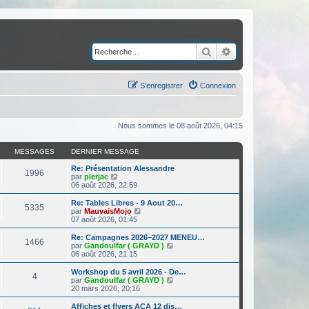
Rechercher
Recherche avancé
S’enregistrer
Connexion
Nous sommes le 08 août 2026, 04:15
MESSAGES
DERNIER MESSAGE
Re: Présentation Alessandre
1996
V
par
pierjac
o
06 août 2026, 22:59
i
r
Re: Tables Libres - 9 Aout 20…
5335
l
V
par
MauvaisMojo
e
o
07 août 2026, 01:45
d
i
e
r
Re: Campagnes 2026–2027 MENEU…
1466
r
l
V
par
Gandoulfar ( GRAYD )
n
e
o
06 août 2026, 21:15
i
d
i
e
e
r
Workshop du 5 avril 2026 - De…
r
4
r
l
V
par
Gandoulfar ( GRAYD )
m
n
e
o
20 mars 2026, 20:16
e
i
d
i
s
e
e
r
Affiches et flyers ACA 12 dis…
s