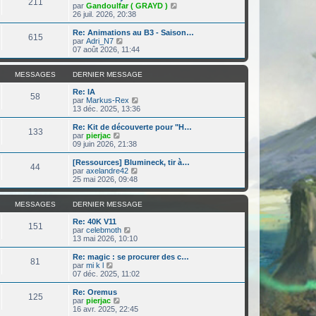
r
211
r
l
V
par
Gandoulfar ( GRAYD )
a
m
n
e
o
26 juil. 2026, 20:38
g
e
i
d
i
e
s
e
e
r
Re: Animations au B3 - Saison…
s
r
615
r
l
V
par
Adri_N7
a
m
n
e
o
07 août 2026, 11:44
g
e
i
d
i
e
s
e
e
r
s
r
r
l
MESSAGES
DERNIER MESSAGE
a
m
n
e
g
e
i
d
Re: IA
e
58
s
e
e
V
par
Markus-Rex
s
r
r
o
13 déc. 2025, 13:36
a
m
n
i
g
e
i
r
Re: Kit de découverte pour "H…
e
133
s
e
l
V
par
pierjac
s
r
e
o
09 juin 2026, 21:38
a
m
d
i
g
e
e
r
[Ressources] Blumineck, tir à…
e
44
s
r
l
V
par
axelandre42
s
n
e
o
25 mai 2026, 09:48
a
i
d
i
g
e
e
r
e
r
r
l
MESSAGES
DERNIER MESSAGE
m
n
e
e
i
d
Re: 40K V11
151
s
e
V
e
par
celebmoth
s
r
o
r
13 mai 2026, 10:10
a
m
i
n
g
e
r
i
Re: magic : se procurer des c…
e
81
s
l
e
V
par
mi k l
s
e
r
o
07 déc. 2025, 11:02
a
d
m
i
g
e
e
r
Re: Oremus
e
125
r
s
l
V
par
pierjac
n
s
e
o
16 avr. 2025, 22:45
i
a
d