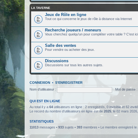
LA TAVERNE
Jeux de Rôle en ligne
Tout ce qui concerne le jeux de rôle à distance via Internet
Recherche joueurs / meneurs
Vous cherchez quelqu'un pour compléter votre table ? C'est ici
Salle des ventes
Pour vendre ou acheter des jeux.
Discussions
Discussions sur tous les autres sujets.
CONNEXION
•
S’ENREGISTRER
Nom d’utilisateur :
Mot de passe :
QUI EST EN LIGNE
Au total il y a
64
utilisateurs en ligne : 2 enregistrés, 0 invisible et 62 inv
Le record du nombre d’utilisateurs en ligne est de
2025
, le 02 mars 2026
STATISTIQUES
11013
messages •
933
sujets •
393
membres • Le membre enregistré le 