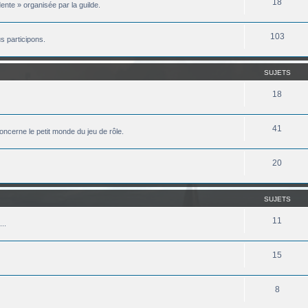
18
ente » organisée par la guilde.
103
 participons.
SUJETS
18
41
oncerne le petit monde du jeu de rôle.
20
SUJETS
11
..
15
8