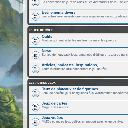
La convention de jeux de rôles « Les Aventuriers de la Cité Ard
Évènements divers
Les autres évènements que nous organisons ou auxquels nous
LE JEU DE RÔLE
Outils
Tout ce qui peut aider les maîtres du jeu et les joueurs.
News
Sorties de nouveaux jeux, annonces d'éditeurs,... tout ce qui c
Articles, podcasts, inspirations,...
Toute information utile concernant le jeu de rôle.
LES AUTRES JEUX
Jeux de plateaux et de figurines
Jeux de société, jeux de figurines à la Warhammer, modélisme.
Jeux de cartes
Magic et les autres.
Jeux vidéos
MMOs et autres jeux vidéos en rapport avec le jeu de rôle.