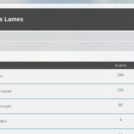
es Lames
SUJETS
284
n !
231
le monde.
60
e à juin.
4
liers.