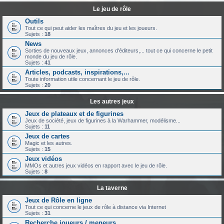
Le jeu de rôle
Outils
Tout ce qui peut aider les maîtres du jeu et les joueurs.
Sujets :
18
News
Sorties de nouveaux jeux, annonces d'éditeurs,... tout ce qui concerne le petit
monde du jeu de rôle.
Sujets :
41
Articles, podcasts, inspirations,...
Toute information utile concernant le jeu de rôle.
Sujets :
20
Les autres jeux
Jeux de plateaux et de figurines
Jeux de société, jeux de figurines à la Warhammer, modélisme...
Sujets :
11
Jeux de cartes
Magic et les autres.
Sujets :
15
Jeux vidéos
MMOs et autres jeux vidéos en rapport avec le jeu de rôle.
Sujets :
8
La taverne
Jeux de Rôle en ligne
Tout ce qui concerne le jeux de rôle à distance via Internet
Sujets :
31
Recherche joueurs / meneurs