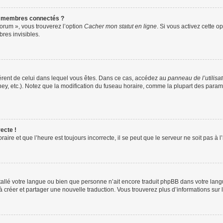
s membres connectés ?
forum », vous trouverez l’option
Cacher mon statut en ligne
. Si vous activez cette o
es invisibles.
ifférent de celui dans lequel vous êtes. Dans ce cas, accédez au
panneau de l’utilisa
ney, etc.). Notez que la modification du fuseau horaire, comme la plupart des para
ecte !
aire et que l’heure est toujours incorrecte, il se peut que le serveur ne soit pas à
installé votre langue ou bien que personne n’ait encore traduit phpBB dans votre l
s à créer et partager une nouvelle traduction. Vous trouverez plus d’informations sur l