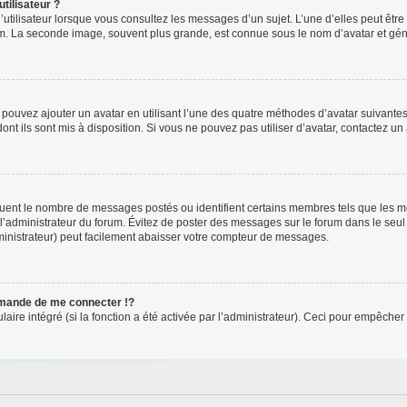
tilisateur ?
utilisateur lorsque vous consultez les messages d’un sujet. L’une d’elles peut êtr
rum. La seconde image, souvent plus grande, est connue sous le nom d’avatar et 
s pouvez ajouter un avatar en utilisant l’une des quatre méthodes d’avatar suivantes 
ont ils sont mis à disposition. Si vous ne pouvez pas utiliser d’avatar, contactez un
iquent le nombre de messages postés ou identifient certains membres tels que les 
ar l’administrateur du forum. Évitez de poster des messages sur le forum dans le seu
ministrateur) peut facilement abaisser votre compteur de messages.
mande de me connecter !?
re intégré (si la fonction a été activée par l’administrateur). Ceci pour empêcher l’u