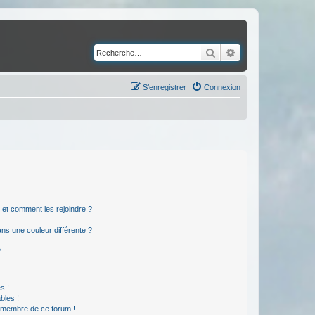
Rechercher
Recherche avancé
S’enregistrer
Connexion
s et comment les rejoindre ?
s une couleur différente ?
?
s !
bles !
n membre de ce forum !