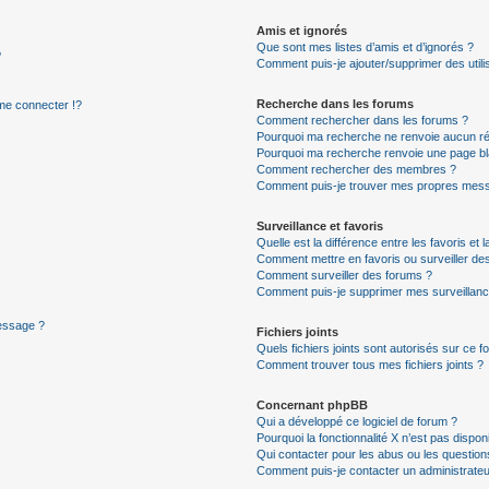
Amis et ignorés
Que sont mes listes d’amis et d’ignorés ?
?
Comment puis-je ajouter/supprimer des utilis
Recherche dans les forums
e connecter !?
Comment rechercher dans les forums ?
Pourquoi ma recherche ne renvoie aucun ré
Pourquoi ma recherche renvoie une page bl
Comment rechercher des membres ?
Comment puis-je trouver mes propres mess
Surveillance et favoris
Quelle est la différence entre les favoris et l
Comment mettre en favoris ou surveiller des
Comment surveiller des forums ?
Comment puis-je supprimer mes surveillanc
message ?
Fichiers joints
Quels fichiers joints sont autorisés sur ce f
Comment trouver tous mes fichiers joints ?
Concernant phpBB
Qui a développé ce logiciel de forum ?
Pourquoi la fonctionnalité X n’est pas dispon
Qui contacter pour les abus ou les questio
Comment puis-je contacter un administrateu