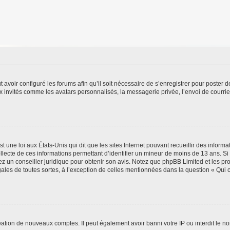
t avoir configuré les forums afin qu’il soit nécessaire de s’enregistrer pour poster
x invités comme les avatars personnalisés, la messagerie privée, l’envoi de courri
t une loi aux États-Unis qui dit que les sites Internet pouvant recueillir des infor
ollecte de ces informations permettant d’identifier un mineur de moins de 13 ans. S
tez un conseiller juridique pour obtenir son avis. Notez que phpBB Limited et les pr
gales de toutes sortes, à l’exception de celles mentionnées dans la question « Qui
réation de nouveaux comptes. Il peut également avoir banni votre IP ou interdit le no