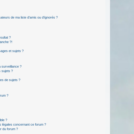
ateurs de ma liste d’amis ou d’ignorés ?
sultat ?
anche ?!
ages et sujets ?
a surveillance ?
 sujets ?
es de sujets ?
orum ?
ible ?
ns légales concernant ce forum ?
r du forum ?