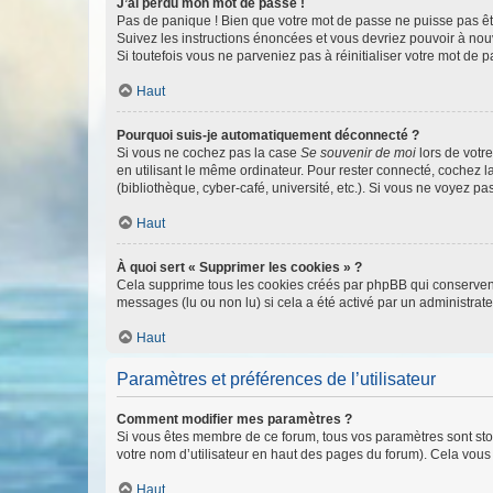
J’ai perdu mon mot de passe !
Pas de panique ! Bien que votre mot de passe ne puisse pas être
Suivez les instructions énoncées et vous devriez pouvoir à no
Si toutefois vous ne parveniez pas à réinitialiser votre mot de 
Haut
Pourquoi suis-je automatiquement déconnecté ?
Si vous ne cochez pas la case
Se souvenir de moi
lors de votr
en utilisant le même ordinateur. Pour rester connecté, cochez 
(bibliothèque, cyber-café, université, etc.). Si vous ne voyez pa
Haut
À quoi sert « Supprimer les cookies » ?
Cela supprime tous les cookies créés par phpBB qui conservent v
messages (lu ou non lu) si cela a été activé par un administra
Haut
Paramètres et préférences de l’utilisateur
Comment modifier mes paramètres ?
Si vous êtes membre de ce forum, tous vos paramètres sont st
votre nom d’utilisateur en haut des pages du forum). Cela vous
Haut