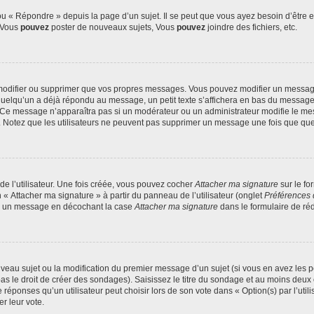
 « Répondre » depuis la page d’un sujet. Il se peut que vous ayez besoin d’être e
: Vous
pouvez
poster de nouveaux sujets, Vous
pouvez
joindre des fichiers, etc.
modifier ou supprimer que vos propres messages. Vous pouvez modifier un message
lqu’un a déjà répondu au message, un petit texte s’affichera en bas du message ind
n. Ce message n’apparaîtra pas si un modérateur ou un administrateur modifie le mes
ive. Notez que les utilisateurs ne peuvent pas supprimer un message une fois que qu
e l’utilisateur. Une fois créée, vous pouvez cocher
Attacher ma signature
sur le fo
 « Attacher ma signature » à partir du panneau de l’utilisateur (onglet
Préférences 
 à un message en décochant la case
Attacher ma signature
dans le formulaire de ré
ouveau sujet ou la modification du premier message d’un sujet (si vous en avez les p
 le droit de créer des sondages). Saisissez le titre du sondage et au moins deux o
onses qu’un utilisateur peut choisir lors de son vote dans « Option(s) par l’utilis
er leur vote.