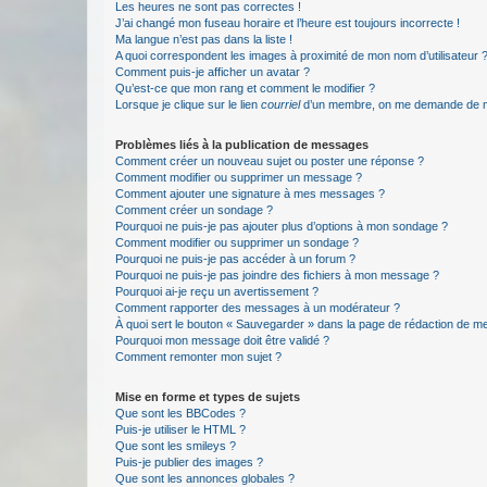
Les heures ne sont pas correctes !
J’ai changé mon fuseau horaire et l’heure est toujours incorrecte !
Ma langue n’est pas dans la liste !
A quoi correspondent les images à proximité de mon nom d’utilisateur 
Comment puis-je afficher un avatar ?
Qu’est-ce que mon rang et comment le modifier ?
Lorsque je clique sur le lien
courriel
d’un membre, on me demande de m
Problèmes liés à la publication de messages
Comment créer un nouveau sujet ou poster une réponse ?
Comment modifier ou supprimer un message ?
Comment ajouter une signature à mes messages ?
Comment créer un sondage ?
Pourquoi ne puis-je pas ajouter plus d’options à mon sondage ?
Comment modifier ou supprimer un sondage ?
Pourquoi ne puis-je pas accéder à un forum ?
Pourquoi ne puis-je pas joindre des fichiers à mon message ?
Pourquoi ai-je reçu un avertissement ?
Comment rapporter des messages à un modérateur ?
À quoi sert le bouton « Sauvegarder » dans la page de rédaction de 
Pourquoi mon message doit être validé ?
Comment remonter mon sujet ?
Mise en forme et types de sujets
Que sont les BBCodes ?
Puis-je utiliser le HTML ?
Que sont les smileys ?
Puis-je publier des images ?
Que sont les annonces globales ?