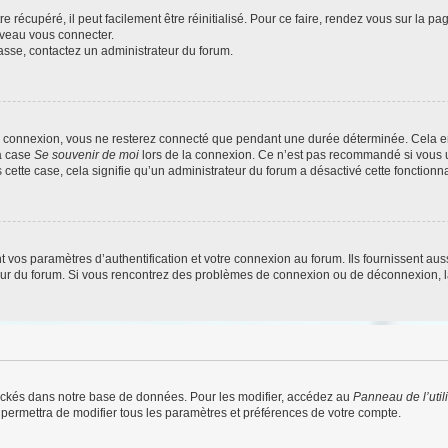
 récupéré, il peut facilement être réinitialisé. Pour ce faire, rendez vous sur la p
uveau vous connecter.
passe, contactez un administrateur du forum.
e connexion, vous ne resterez connecté que pendant une durée déterminée. Cela em
la case
Se souvenir de moi
lors de la connexion. Ce n’est pas recommandé si vous u
s cette case, cela signifie qu’un administrateur du forum a désactivé cette fonctionna
os paramètres d’authentification et votre connexion au forum. Ils fournissent aussi
teur du forum. Si vous rencontrez des problèmes de connexion ou de déconnexion, l
ockés dans notre base de données. Pour les modifier, accédez au
Panneau de l’util
 permettra de modifier tous les paramètres et préférences de votre compte.