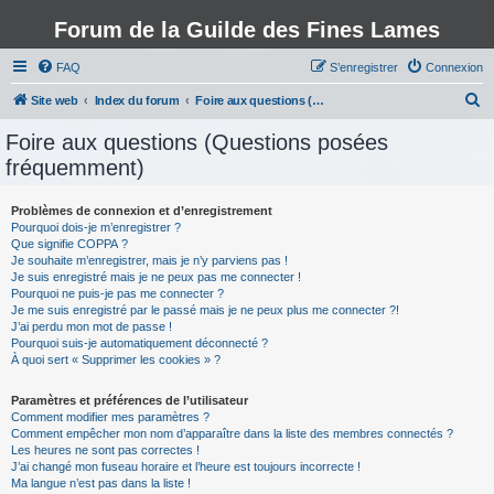
Forum de la Guilde des Fines Lames
FAQ
S’enregistrer
Connexion
R
Site web
Index du forum
Foire aux questions (Questions posées fréquemment)
e
Foire aux questions (Questions posées
c
fréquemment)
h
e
Problèmes de connexion et d’enregistrement
Pourquoi dois-je m’enregistrer ?
r
Que signifie COPPA ?
c
Je souhaite m’enregistrer, mais je n’y parviens pas !
Je suis enregistré mais je ne peux pas me connecter !
h
Pourquoi ne puis-je pas me connecter ?
Je me suis enregistré par le passé mais je ne peux plus me connecter ?!
e
J’ai perdu mon mot de passe !
r
Pourquoi suis-je automatiquement déconnecté ?
À quoi sert « Supprimer les cookies » ?
Paramètres et préférences de l’utilisateur
Comment modifier mes paramètres ?
Comment empêcher mon nom d’apparaître dans la liste des membres connectés ?
Les heures ne sont pas correctes !
J’ai changé mon fuseau horaire et l’heure est toujours incorrecte !
Ma langue n’est pas dans la liste !