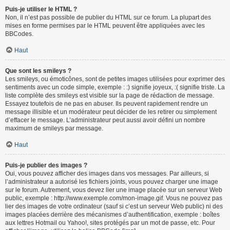
Puis-je utiliser le HTML ?
Non, il n’est pas possible de publier du HTML sur ce forum. La plupart des
mises en forme permises par le HTML peuvent être appliquées avec les
BBCodes.
Haut
Que sont les smileys ?
Les smileys, ou émoticônes, sont de petites images utilisées pour exprimer des
sentiments avec un code simple, exemple : :) signifie joyeux, :( signifie triste. La
liste complète des smileys est visible sur la page de rédaction de message.
Essayez toutefois de ne pas en abuser. Ils peuvent rapidement rendre un
message illisible et un modérateur peut décider de les retirer ou simplement
d’effacer le message. L’administrateur peut aussi avoir défini un nombre
maximum de smileys par message.
Haut
Puis-je publier des images ?
Oui, vous pouvez afficher des images dans vos messages. Par ailleurs, si
l’administrateur a autorisé les fichiers joints, vous pouvez charger une image
sur le forum. Autrement, vous devez lier une image placée sur un serveur Web
public, exemple : http://www.exemple.com/mon-image.gif. Vous ne pouvez pas
lier des images de votre ordinateur (sauf si c’est un serveur Web public) ni des
images placées derrière des mécanismes d’authentification, exemple : boîtes
aux lettres Hotmail ou Yahoo!, sites protégés par un mot de passe, etc. Pour