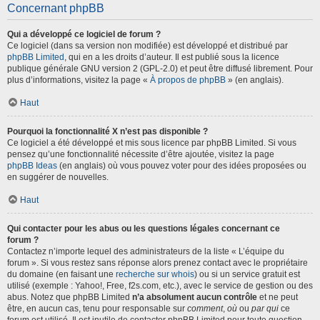
Concernant phpBB
Qui a développé ce logiciel de forum ?
Ce logiciel (dans sa version non modifiée) est développé et distribué par
phpBB Limited
, qui en a les droits d’auteur. Il est publié sous la licence
publique générale GNU version 2 (GPL-2.0) et peut être diffusé librement. Pour
plus d’informations, visitez la page «
À propos de phpBB
» (en anglais).
Haut
Pourquoi la fonctionnalité X n’est pas disponible ?
Ce logiciel a été développé et mis sous licence par phpBB Limited. Si vous
pensez qu’une fonctionnalité nécessite d’être ajoutée, visitez la page
phpBB Ideas
(en anglais) où vous pouvez voter pour des idées proposées ou
en suggérer de nouvelles.
Haut
Qui contacter pour les abus ou les questions légales concernant ce
forum ?
Contactez n’importe lequel des administrateurs de la liste « L’équipe du
forum ». Si vous restez sans réponse alors prenez contact avec le propriétaire
du domaine (en faisant une
recherche sur whois
) ou si un service gratuit est
utilisé (exemple : Yahoo!, Free, f2s.com, etc.), avec le service de gestion ou des
abus. Notez que phpBB Limited
n’a absolument aucun contrôle
et ne peut
être, en aucun cas, tenu pour responsable sur
comment
,
où
ou
par qui
ce