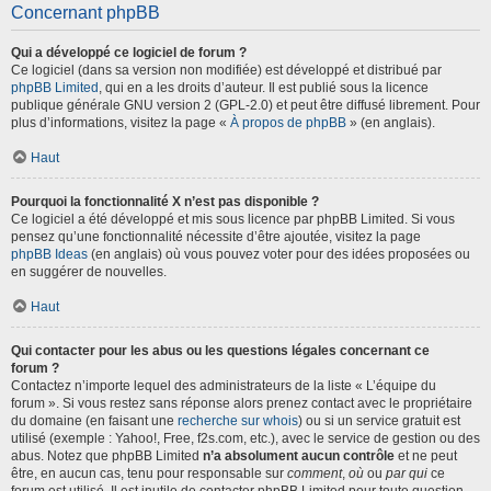
Concernant phpBB
Qui a développé ce logiciel de forum ?
Ce logiciel (dans sa version non modifiée) est développé et distribué par
phpBB Limited
, qui en a les droits d’auteur. Il est publié sous la licence
publique générale GNU version 2 (GPL-2.0) et peut être diffusé librement. Pour
plus d’informations, visitez la page «
À propos de phpBB
» (en anglais).
Haut
Pourquoi la fonctionnalité X n’est pas disponible ?
Ce logiciel a été développé et mis sous licence par phpBB Limited. Si vous
pensez qu’une fonctionnalité nécessite d’être ajoutée, visitez la page
phpBB Ideas
(en anglais) où vous pouvez voter pour des idées proposées ou
en suggérer de nouvelles.
Haut
Qui contacter pour les abus ou les questions légales concernant ce
forum ?
Contactez n’importe lequel des administrateurs de la liste « L’équipe du
forum ». Si vous restez sans réponse alors prenez contact avec le propriétaire
du domaine (en faisant une
recherche sur whois
) ou si un service gratuit est
utilisé (exemple : Yahoo!, Free, f2s.com, etc.), avec le service de gestion ou des
abus. Notez que phpBB Limited
n’a absolument aucun contrôle
et ne peut
être, en aucun cas, tenu pour responsable sur
comment
,
où
ou
par qui
ce