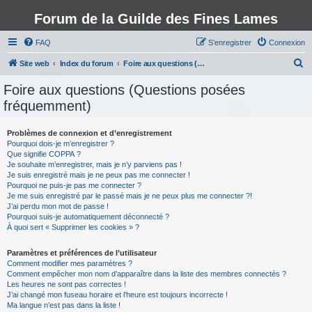
Forum de la Guilde des Fines Lames
FAQ
S’enregistrer
Connexion
R
Site web
Index du forum
Foire aux questions (Questions posées fréquemment)
e
Foire aux questions (Questions posées
c
fréquemment)
h
e
Problèmes de connexion et d’enregistrement
Pourquoi dois-je m’enregistrer ?
r
Que signifie COPPA ?
c
Je souhaite m’enregistrer, mais je n’y parviens pas !
Je suis enregistré mais je ne peux pas me connecter !
h
Pourquoi ne puis-je pas me connecter ?
Je me suis enregistré par le passé mais je ne peux plus me connecter ?!
e
J’ai perdu mon mot de passe !
r
Pourquoi suis-je automatiquement déconnecté ?
À quoi sert « Supprimer les cookies » ?
Paramètres et préférences de l’utilisateur
Comment modifier mes paramètres ?
Comment empêcher mon nom d’apparaître dans la liste des membres connectés ?
Les heures ne sont pas correctes !
J’ai changé mon fuseau horaire et l’heure est toujours incorrecte !
Ma langue n’est pas dans la liste !