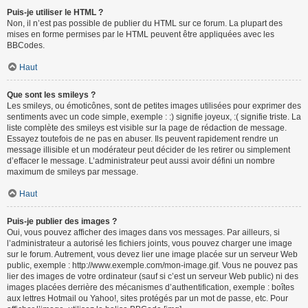
Puis-je utiliser le HTML ?
Non, il n’est pas possible de publier du HTML sur ce forum. La plupart des
mises en forme permises par le HTML peuvent être appliquées avec les
BBCodes.
Haut
Que sont les smileys ?
Les smileys, ou émoticônes, sont de petites images utilisées pour exprimer des
sentiments avec un code simple, exemple : :) signifie joyeux, :( signifie triste. La
liste complète des smileys est visible sur la page de rédaction de message.
Essayez toutefois de ne pas en abuser. Ils peuvent rapidement rendre un
message illisible et un modérateur peut décider de les retirer ou simplement
d’effacer le message. L’administrateur peut aussi avoir défini un nombre
maximum de smileys par message.
Haut
Puis-je publier des images ?
Oui, vous pouvez afficher des images dans vos messages. Par ailleurs, si
l’administrateur a autorisé les fichiers joints, vous pouvez charger une image
sur le forum. Autrement, vous devez lier une image placée sur un serveur Web
public, exemple : http://www.exemple.com/mon-image.gif. Vous ne pouvez pas
lier des images de votre ordinateur (sauf si c’est un serveur Web public) ni des
images placées derrière des mécanismes d’authentification, exemple : boîtes
aux lettres Hotmail ou Yahoo!, sites protégés par un mot de passe, etc. Pour