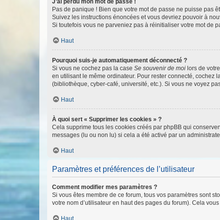
J’ai perdu mon mot de passe !
Pas de panique ! Bien que votre mot de passe ne puisse pas être
Suivez les instructions énoncées et vous devriez pouvoir à no
Si toutefois vous ne parveniez pas à réinitialiser votre mot de 
Haut
Pourquoi suis-je automatiquement déconnecté ?
Si vous ne cochez pas la case
Se souvenir de moi
lors de votr
en utilisant le même ordinateur. Pour rester connecté, cochez 
(bibliothèque, cyber-café, université, etc.). Si vous ne voyez pa
Haut
À quoi sert « Supprimer les cookies » ?
Cela supprime tous les cookies créés par phpBB qui conservent v
messages (lu ou non lu) si cela a été activé par un administra
Haut
Paramètres et préférences de l’utilisateur
Comment modifier mes paramètres ?
Si vous êtes membre de ce forum, tous vos paramètres sont st
votre nom d’utilisateur en haut des pages du forum). Cela vous
Haut