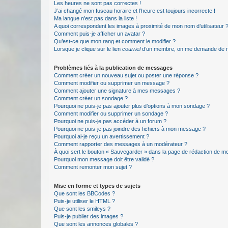
Les heures ne sont pas correctes !
J’ai changé mon fuseau horaire et l’heure est toujours incorrecte !
Ma langue n’est pas dans la liste !
A quoi correspondent les images à proximité de mon nom d’utilisateur 
Comment puis-je afficher un avatar ?
Qu’est-ce que mon rang et comment le modifier ?
Lorsque je clique sur le lien
courriel
d’un membre, on me demande de m
Problèmes liés à la publication de messages
Comment créer un nouveau sujet ou poster une réponse ?
Comment modifier ou supprimer un message ?
Comment ajouter une signature à mes messages ?
Comment créer un sondage ?
Pourquoi ne puis-je pas ajouter plus d’options à mon sondage ?
Comment modifier ou supprimer un sondage ?
Pourquoi ne puis-je pas accéder à un forum ?
Pourquoi ne puis-je pas joindre des fichiers à mon message ?
Pourquoi ai-je reçu un avertissement ?
Comment rapporter des messages à un modérateur ?
À quoi sert le bouton « Sauvegarder » dans la page de rédaction de 
Pourquoi mon message doit être validé ?
Comment remonter mon sujet ?
Mise en forme et types de sujets
Que sont les BBCodes ?
Puis-je utiliser le HTML ?
Que sont les smileys ?
Puis-je publier des images ?
Que sont les annonces globales ?