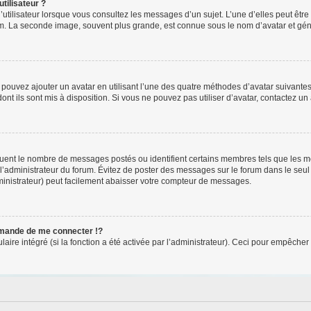
tilisateur ?
utilisateur lorsque vous consultez les messages d’un sujet. L’une d’elles peut êtr
rum. La seconde image, souvent plus grande, est connue sous le nom d’avatar et 
s pouvez ajouter un avatar en utilisant l’une des quatre méthodes d’avatar suivantes 
ont ils sont mis à disposition. Si vous ne pouvez pas utiliser d’avatar, contactez un
iquent le nombre de messages postés ou identifient certains membres tels que les 
ar l’administrateur du forum. Évitez de poster des messages sur le forum dans le seu
ministrateur) peut facilement abaisser votre compteur de messages.
mande de me connecter !?
re intégré (si la fonction a été activée par l’administrateur). Ceci pour empêcher l’u