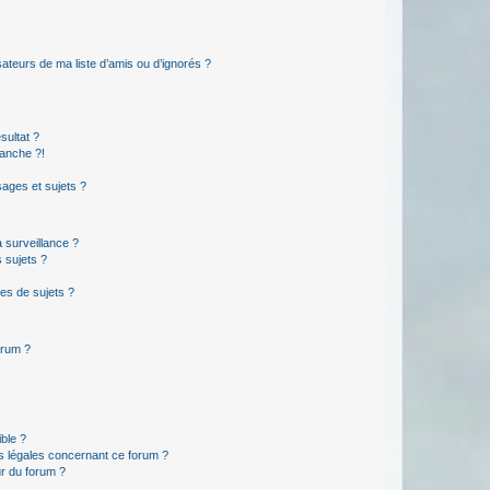
ateurs de ma liste d’amis ou d’ignorés ?
sultat ?
anche ?!
ages et sujets ?
a surveillance ?
 sujets ?
es de sujets ?
orum ?
ible ?
ns légales concernant ce forum ?
r du forum ?