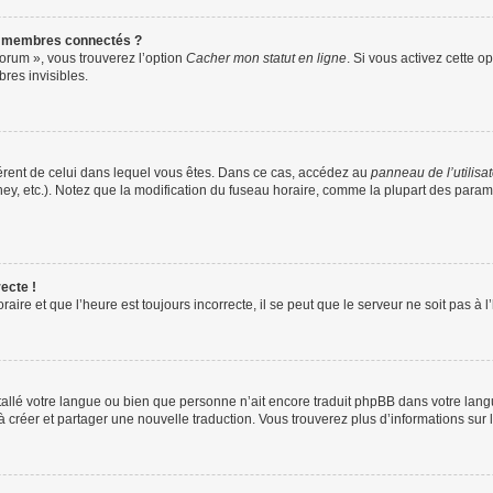
s membres connectés ?
forum », vous trouverez l’option
Cacher mon statut en ligne
. Si vous activez cette o
es invisibles.
ifférent de celui dans lequel vous êtes. Dans ce cas, accédez au
panneau de l’utilisa
ney, etc.). Notez que la modification du fuseau horaire, comme la plupart des para
ecte !
aire et que l’heure est toujours incorrecte, il se peut que le serveur ne soit pas à
installé votre langue ou bien que personne n’ait encore traduit phpBB dans votre l
s à créer et partager une nouvelle traduction. Vous trouverez plus d’informations sur l