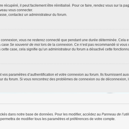
 récupéré, il peut facilement être réinitialisé. Pour ce faire, rendez vous sur la p
uveau vous connecter.
passe, contactez un administrateur du forum.
e connexion, vous ne resterez connecté que pendant une durée déterminée. Cela em
la case
Se souvenir de moi
lors de la connexion. Ce n’est pas recommandé si vous u
s cette case, cela signifie qu’un administrateur du forum a désactivé cette fonctionna
os paramètres d’authentification et votre connexion au forum. Ils fournissent aussi
teur du forum. Si vous rencontrez des problèmes de connexion ou de déconnexion, l
ockés dans notre base de données. Pour les modifier, accédez au
Panneau de l’util
 permettra de modifier tous les paramètres et préférences de votre compte.