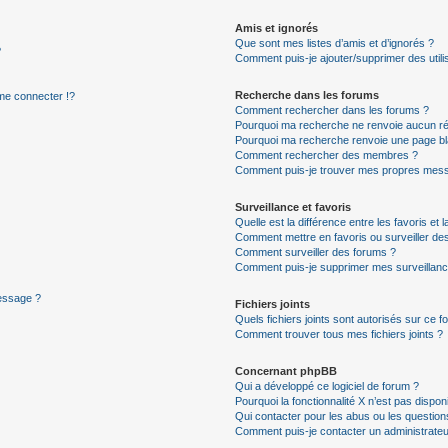
Amis et ignorés
Que sont mes listes d’amis et d’ignorés ?
?
Comment puis-je ajouter/supprimer des utilis
Recherche dans les forums
e connecter !?
Comment rechercher dans les forums ?
Pourquoi ma recherche ne renvoie aucun ré
Pourquoi ma recherche renvoie une page bl
Comment rechercher des membres ?
Comment puis-je trouver mes propres mess
Surveillance et favoris
Quelle est la différence entre les favoris et l
Comment mettre en favoris ou surveiller des
Comment surveiller des forums ?
Comment puis-je supprimer mes surveillanc
message ?
Fichiers joints
Quels fichiers joints sont autorisés sur ce f
Comment trouver tous mes fichiers joints ?
Concernant phpBB
Qui a développé ce logiciel de forum ?
Pourquoi la fonctionnalité X n’est pas dispon
Qui contacter pour les abus ou les questio
Comment puis-je contacter un administrateu