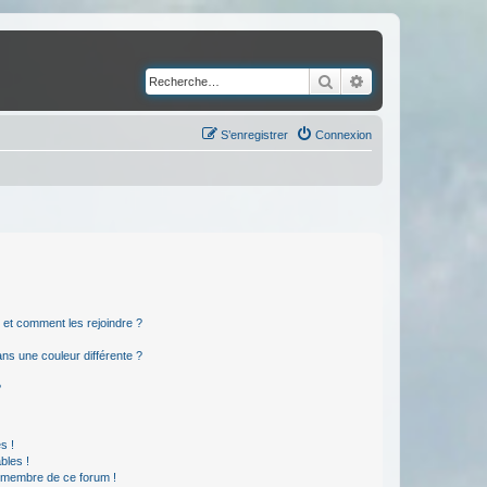
Rechercher
Recherche avancé
S’enregistrer
Connexion
s et comment les rejoindre ?
s une couleur différente ?
?
s !
bles !
n membre de ce forum !