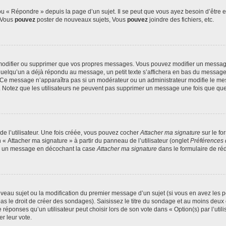
 « Répondre » depuis la page d’un sujet. Il se peut que vous ayez besoin d’être e
: Vous
pouvez
poster de nouveaux sujets, Vous
pouvez
joindre des fichiers, etc.
modifier ou supprimer que vos propres messages. Vous pouvez modifier un message
lqu’un a déjà répondu au message, un petit texte s’affichera en bas du message ind
n. Ce message n’apparaîtra pas si un modérateur ou un administrateur modifie le mes
ive. Notez que les utilisateurs ne peuvent pas supprimer un message une fois que qu
e l’utilisateur. Une fois créée, vous pouvez cocher
Attacher ma signature
sur le fo
 « Attacher ma signature » à partir du panneau de l’utilisateur (onglet
Préférences 
 à un message en décochant la case
Attacher ma signature
dans le formulaire de ré
ouveau sujet ou la modification du premier message d’un sujet (si vous en avez les p
 le droit de créer des sondages). Saisissez le titre du sondage et au moins deux o
onses qu’un utilisateur peut choisir lors de son vote dans « Option(s) par l’utilis
er leur vote.