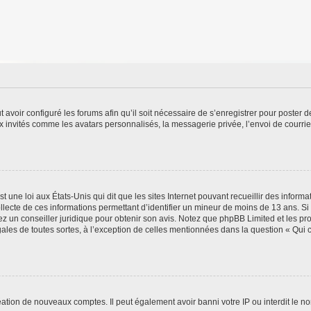
t avoir configuré les forums afin qu’il soit nécessaire de s’enregistrer pour poster
x invités comme les avatars personnalisés, la messagerie privée, l’envoi de courri
t une loi aux États-Unis qui dit que les sites Internet pouvant recueillir des infor
ollecte de ces informations permettant d’identifier un mineur de moins de 13 ans. S
tez un conseiller juridique pour obtenir son avis. Notez que phpBB Limited et les pr
gales de toutes sortes, à l’exception de celles mentionnées dans la question « Qui
réation de nouveaux comptes. Il peut également avoir banni votre IP ou interdit le no