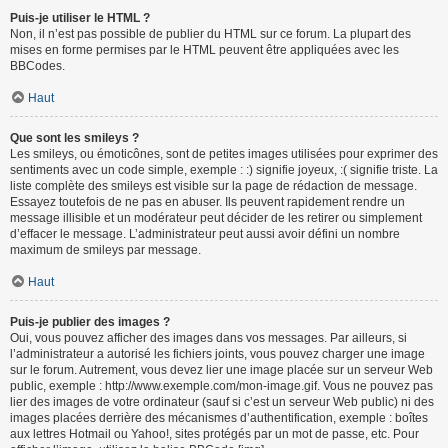
Puis-je utiliser le HTML ?
Non, il n’est pas possible de publier du HTML sur ce forum. La plupart des
mises en forme permises par le HTML peuvent être appliquées avec les
BBCodes.
Haut
Que sont les smileys ?
Les smileys, ou émoticônes, sont de petites images utilisées pour exprimer des
sentiments avec un code simple, exemple : :) signifie joyeux, :( signifie triste. La
liste complète des smileys est visible sur la page de rédaction de message.
Essayez toutefois de ne pas en abuser. Ils peuvent rapidement rendre un
message illisible et un modérateur peut décider de les retirer ou simplement
d’effacer le message. L’administrateur peut aussi avoir défini un nombre
maximum de smileys par message.
Haut
Puis-je publier des images ?
Oui, vous pouvez afficher des images dans vos messages. Par ailleurs, si
l’administrateur a autorisé les fichiers joints, vous pouvez charger une image
sur le forum. Autrement, vous devez lier une image placée sur un serveur Web
public, exemple : http://www.exemple.com/mon-image.gif. Vous ne pouvez pas
lier des images de votre ordinateur (sauf si c’est un serveur Web public) ni des
images placées derrière des mécanismes d’authentification, exemple : boîtes
aux lettres Hotmail ou Yahoo!, sites protégés par un mot de passe, etc. Pour