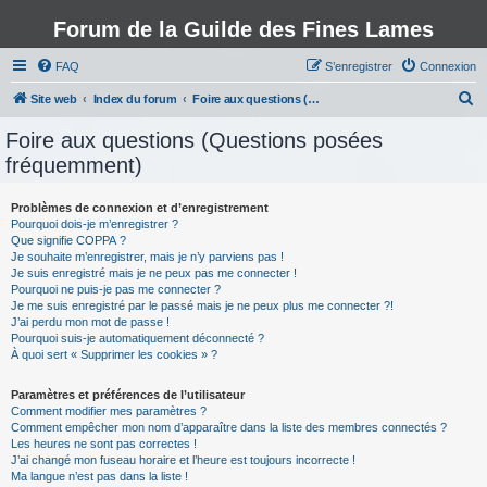
Forum de la Guilde des Fines Lames
FAQ
S’enregistrer
Connexion
R
Site web
Index du forum
Foire aux questions (Questions posées fréquemment)
e
Foire aux questions (Questions posées
c
fréquemment)
h
e
Problèmes de connexion et d’enregistrement
Pourquoi dois-je m’enregistrer ?
r
Que signifie COPPA ?
c
Je souhaite m’enregistrer, mais je n’y parviens pas !
Je suis enregistré mais je ne peux pas me connecter !
h
Pourquoi ne puis-je pas me connecter ?
Je me suis enregistré par le passé mais je ne peux plus me connecter ?!
e
J’ai perdu mon mot de passe !
r
Pourquoi suis-je automatiquement déconnecté ?
À quoi sert « Supprimer les cookies » ?
Paramètres et préférences de l’utilisateur
Comment modifier mes paramètres ?
Comment empêcher mon nom d’apparaître dans la liste des membres connectés ?
Les heures ne sont pas correctes !
J’ai changé mon fuseau horaire et l’heure est toujours incorrecte !
Ma langue n’est pas dans la liste !