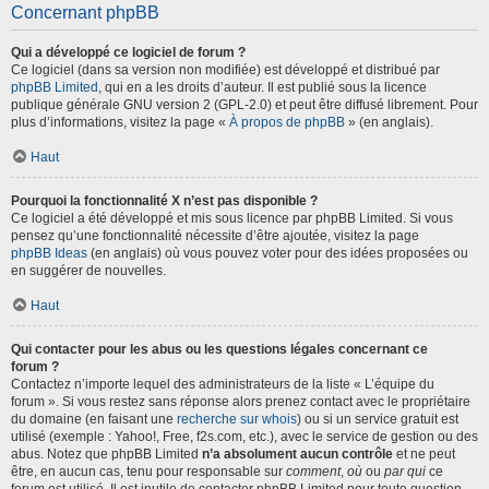
Concernant phpBB
Qui a développé ce logiciel de forum ?
Ce logiciel (dans sa version non modifiée) est développé et distribué par
phpBB Limited
, qui en a les droits d’auteur. Il est publié sous la licence
publique générale GNU version 2 (GPL-2.0) et peut être diffusé librement. Pour
plus d’informations, visitez la page «
À propos de phpBB
» (en anglais).
Haut
Pourquoi la fonctionnalité X n’est pas disponible ?
Ce logiciel a été développé et mis sous licence par phpBB Limited. Si vous
pensez qu’une fonctionnalité nécessite d’être ajoutée, visitez la page
phpBB Ideas
(en anglais) où vous pouvez voter pour des idées proposées ou
en suggérer de nouvelles.
Haut
Qui contacter pour les abus ou les questions légales concernant ce
forum ?
Contactez n’importe lequel des administrateurs de la liste « L’équipe du
forum ». Si vous restez sans réponse alors prenez contact avec le propriétaire
du domaine (en faisant une
recherche sur whois
) ou si un service gratuit est
utilisé (exemple : Yahoo!, Free, f2s.com, etc.), avec le service de gestion ou des
abus. Notez que phpBB Limited
n’a absolument aucun contrôle
et ne peut
être, en aucun cas, tenu pour responsable sur
comment
,
où
ou
par qui
ce