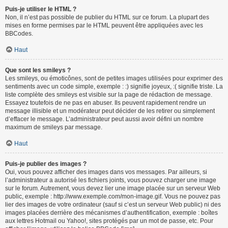
Puis-je utiliser le HTML ?
Non, il n’est pas possible de publier du HTML sur ce forum. La plupart des
mises en forme permises par le HTML peuvent être appliquées avec les
BBCodes.
Haut
Que sont les smileys ?
Les smileys, ou émoticônes, sont de petites images utilisées pour exprimer des
sentiments avec un code simple, exemple : :) signifie joyeux, :( signifie triste. La
liste complète des smileys est visible sur la page de rédaction de message.
Essayez toutefois de ne pas en abuser. Ils peuvent rapidement rendre un
message illisible et un modérateur peut décider de les retirer ou simplement
d’effacer le message. L’administrateur peut aussi avoir défini un nombre
maximum de smileys par message.
Haut
Puis-je publier des images ?
Oui, vous pouvez afficher des images dans vos messages. Par ailleurs, si
l’administrateur a autorisé les fichiers joints, vous pouvez charger une image
sur le forum. Autrement, vous devez lier une image placée sur un serveur Web
public, exemple : http://www.exemple.com/mon-image.gif. Vous ne pouvez pas
lier des images de votre ordinateur (sauf si c’est un serveur Web public) ni des
images placées derrière des mécanismes d’authentification, exemple : boîtes
aux lettres Hotmail ou Yahoo!, sites protégés par un mot de passe, etc. Pour