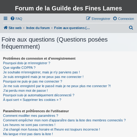
Forum de la Guilde des Fines Lames
FAQ
S’enregistrer
Connexion
R
Site web
Index du forum
Foire aux questions (Questions posées fréquemment)
e
Foire aux questions (Questions posées
c
fréquemment)
h
e
Problèmes de connexion et d’enregistrement
Pourquoi dois-je m’enregistrer ?
r
Que signifie COPPA ?
c
Je souhaite m’enregistrer, mais je n’y parviens pas !
Je suis enregistré mais je ne peux pas me connecter !
h
Pourquoi ne puis-je pas me connecter ?
Je me suis enregistré par le passé mais je ne peux plus me connecter ?!
e
J’ai perdu mon mot de passe !
r
Pourquoi suis-je automatiquement déconnecté ?
À quoi sert « Supprimer les cookies » ?
Paramètres et préférences de l’utilisateur
Comment modifier mes paramètres ?
Comment empêcher mon nom d’apparaître dans la liste des membres connectés ?
Les heures ne sont pas correctes !
J’ai changé mon fuseau horaire et l’heure est toujours incorrecte !
Ma langue n’est pas dans la liste !