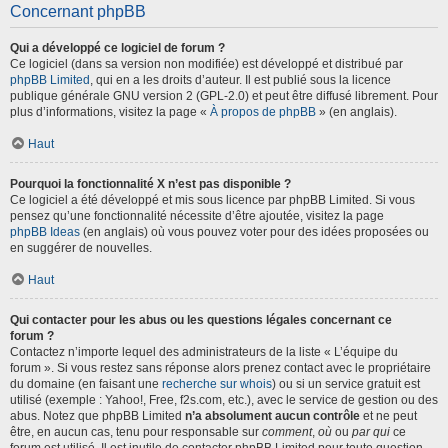
Concernant phpBB
Qui a développé ce logiciel de forum ?
Ce logiciel (dans sa version non modifiée) est développé et distribué par
phpBB Limited
, qui en a les droits d’auteur. Il est publié sous la licence
publique générale GNU version 2 (GPL-2.0) et peut être diffusé librement. Pour
plus d’informations, visitez la page «
À propos de phpBB
» (en anglais).
Haut
Pourquoi la fonctionnalité X n’est pas disponible ?
Ce logiciel a été développé et mis sous licence par phpBB Limited. Si vous
pensez qu’une fonctionnalité nécessite d’être ajoutée, visitez la page
phpBB Ideas
(en anglais) où vous pouvez voter pour des idées proposées ou
en suggérer de nouvelles.
Haut
Qui contacter pour les abus ou les questions légales concernant ce
forum ?
Contactez n’importe lequel des administrateurs de la liste « L’équipe du
forum ». Si vous restez sans réponse alors prenez contact avec le propriétaire
du domaine (en faisant une
recherche sur whois
) ou si un service gratuit est
utilisé (exemple : Yahoo!, Free, f2s.com, etc.), avec le service de gestion ou des
abus. Notez que phpBB Limited
n’a absolument aucun contrôle
et ne peut
être, en aucun cas, tenu pour responsable sur
comment
,
où
ou
par qui
ce