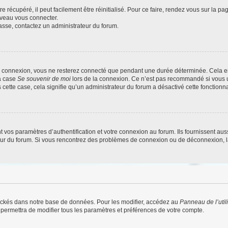
 récupéré, il peut facilement être réinitialisé. Pour ce faire, rendez vous sur la p
uveau vous connecter.
passe, contactez un administrateur du forum.
e connexion, vous ne resterez connecté que pendant une durée déterminée. Cela em
la case
Se souvenir de moi
lors de la connexion. Ce n’est pas recommandé si vous u
s cette case, cela signifie qu’un administrateur du forum a désactivé cette fonctionna
os paramètres d’authentification et votre connexion au forum. Ils fournissent aussi
teur du forum. Si vous rencontrez des problèmes de connexion ou de déconnexion, l
ockés dans notre base de données. Pour les modifier, accédez au
Panneau de l’util
 permettra de modifier tous les paramètres et préférences de votre compte.