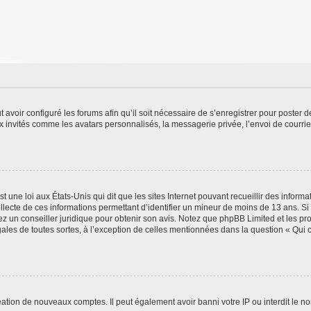
t avoir configuré les forums afin qu’il soit nécessaire de s’enregistrer pour poster
x invités comme les avatars personnalisés, la messagerie privée, l’envoi de courri
t une loi aux États-Unis qui dit que les sites Internet pouvant recueillir des infor
ollecte de ces informations permettant d’identifier un mineur de moins de 13 ans. S
tez un conseiller juridique pour obtenir son avis. Notez que phpBB Limited et les pr
gales de toutes sortes, à l’exception de celles mentionnées dans la question « Qui
réation de nouveaux comptes. Il peut également avoir banni votre IP ou interdit le no