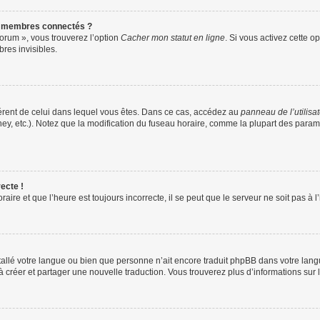
s membres connectés ?
forum », vous trouverez l’option
Cacher mon statut en ligne
. Si vous activez cette o
es invisibles.
ifférent de celui dans lequel vous êtes. Dans ce cas, accédez au
panneau de l’utilisa
ney, etc.). Notez que la modification du fuseau horaire, comme la plupart des para
ecte !
aire et que l’heure est toujours incorrecte, il se peut que le serveur ne soit pas à
installé votre langue ou bien que personne n’ait encore traduit phpBB dans votre l
s à créer et partager une nouvelle traduction. Vous trouverez plus d’informations sur l