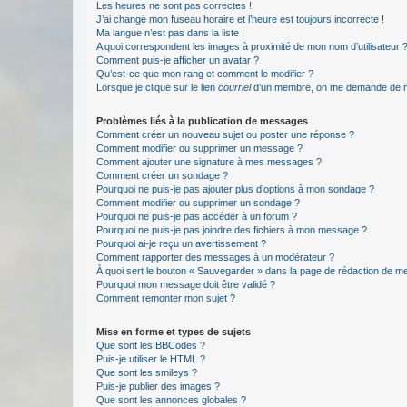
Les heures ne sont pas correctes !
J’ai changé mon fuseau horaire et l’heure est toujours incorrecte !
Ma langue n’est pas dans la liste !
A quoi correspondent les images à proximité de mon nom d’utilisateur 
Comment puis-je afficher un avatar ?
Qu’est-ce que mon rang et comment le modifier ?
Lorsque je clique sur le lien
courriel
d’un membre, on me demande de m
Problèmes liés à la publication de messages
Comment créer un nouveau sujet ou poster une réponse ?
Comment modifier ou supprimer un message ?
Comment ajouter une signature à mes messages ?
Comment créer un sondage ?
Pourquoi ne puis-je pas ajouter plus d’options à mon sondage ?
Comment modifier ou supprimer un sondage ?
Pourquoi ne puis-je pas accéder à un forum ?
Pourquoi ne puis-je pas joindre des fichiers à mon message ?
Pourquoi ai-je reçu un avertissement ?
Comment rapporter des messages à un modérateur ?
À quoi sert le bouton « Sauvegarder » dans la page de rédaction de 
Pourquoi mon message doit être validé ?
Comment remonter mon sujet ?
Mise en forme et types de sujets
Que sont les BBCodes ?
Puis-je utiliser le HTML ?
Que sont les smileys ?
Puis-je publier des images ?
Que sont les annonces globales ?