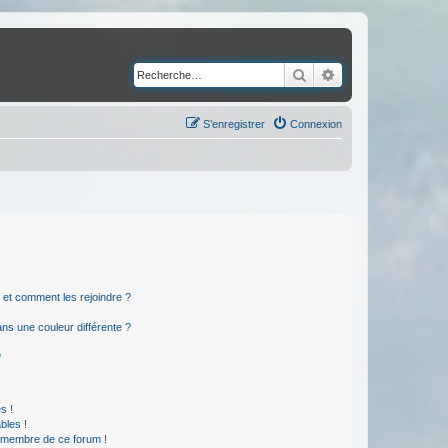
Rechercher
Recherche avancé
S’enregistrer
Connexion
s et comment les rejoindre ?
s une couleur différente ?
?
s !
bles !
n membre de ce forum !