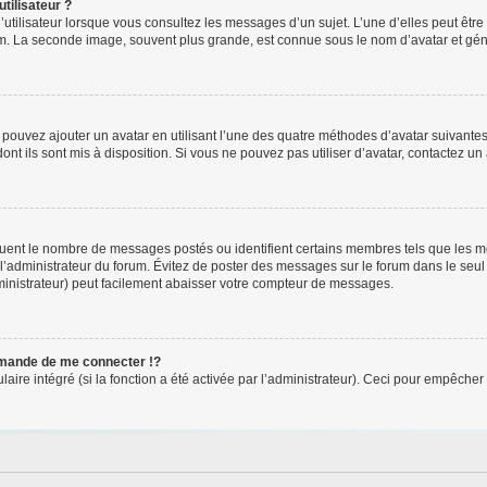
tilisateur ?
utilisateur lorsque vous consultez les messages d’un sujet. L’une d’elles peut êtr
rum. La seconde image, souvent plus grande, est connue sous le nom d’avatar et 
s pouvez ajouter un avatar en utilisant l’une des quatre méthodes d’avatar suivantes 
ont ils sont mis à disposition. Si vous ne pouvez pas utiliser d’avatar, contactez un
iquent le nombre de messages postés ou identifient certains membres tels que les 
ar l’administrateur du forum. Évitez de poster des messages sur le forum dans le seu
ministrateur) peut facilement abaisser votre compteur de messages.
mande de me connecter !?
re intégré (si la fonction a été activée par l’administrateur). Ceci pour empêcher l’u