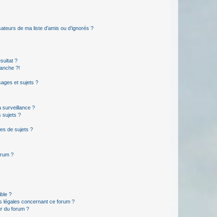
ateurs de ma liste d’amis ou d’ignorés ?
sultat ?
anche ?!
ages et sujets ?
a surveillance ?
 sujets ?
es de sujets ?
orum ?
ible ?
ns légales concernant ce forum ?
r du forum ?