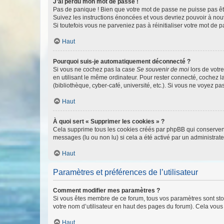
J’ai perdu mon mot de passe !
Pas de panique ! Bien que votre mot de passe ne puisse pas être
Suivez les instructions énoncées et vous devriez pouvoir à no
Si toutefois vous ne parveniez pas à réinitialiser votre mot de 
Haut
Pourquoi suis-je automatiquement déconnecté ?
Si vous ne cochez pas la case
Se souvenir de moi
lors de votr
en utilisant le même ordinateur. Pour rester connecté, cochez 
(bibliothèque, cyber-café, université, etc.). Si vous ne voyez pa
Haut
À quoi sert « Supprimer les cookies » ?
Cela supprime tous les cookies créés par phpBB qui conservent v
messages (lu ou non lu) si cela a été activé par un administra
Haut
Paramètres et préférences de l’utilisateur
Comment modifier mes paramètres ?
Si vous êtes membre de ce forum, tous vos paramètres sont st
votre nom d’utilisateur en haut des pages du forum). Cela vous
Haut