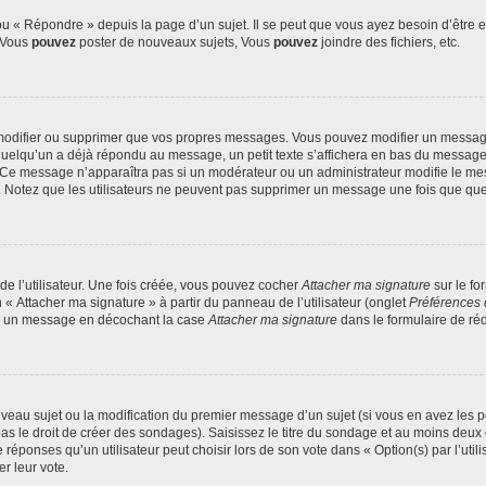
 « Répondre » depuis la page d’un sujet. Il se peut que vous ayez besoin d’être e
: Vous
pouvez
poster de nouveaux sujets, Vous
pouvez
joindre des fichiers, etc.
modifier ou supprimer que vos propres messages. Vous pouvez modifier un message
lqu’un a déjà répondu au message, un petit texte s’affichera en bas du message ind
n. Ce message n’apparaîtra pas si un modérateur ou un administrateur modifie le mes
ive. Notez que les utilisateurs ne peuvent pas supprimer un message une fois que qu
e l’utilisateur. Une fois créée, vous pouvez cocher
Attacher ma signature
sur le fo
 « Attacher ma signature » à partir du panneau de l’utilisateur (onglet
Préférences 
 à un message en décochant la case
Attacher ma signature
dans le formulaire de ré
ouveau sujet ou la modification du premier message d’un sujet (si vous en avez les p
 le droit de créer des sondages). Saisissez le titre du sondage et au moins deux o
onses qu’un utilisateur peut choisir lors de son vote dans « Option(s) par l’utilis
er leur vote.