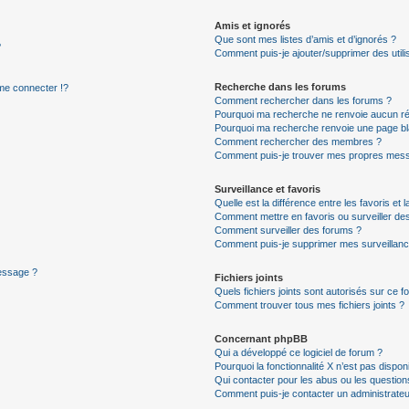
Amis et ignorés
Que sont mes listes d’amis et d’ignorés ?
?
Comment puis-je ajouter/supprimer des utilis
Recherche dans les forums
e connecter !?
Comment rechercher dans les forums ?
Pourquoi ma recherche ne renvoie aucun ré
Pourquoi ma recherche renvoie une page bl
Comment rechercher des membres ?
Comment puis-je trouver mes propres mess
Surveillance et favoris
Quelle est la différence entre les favoris et l
Comment mettre en favoris ou surveiller des
Comment surveiller des forums ?
Comment puis-je supprimer mes surveillanc
message ?
Fichiers joints
Quels fichiers joints sont autorisés sur ce f
Comment trouver tous mes fichiers joints ?
Concernant phpBB
Qui a développé ce logiciel de forum ?
Pourquoi la fonctionnalité X n’est pas dispon
Qui contacter pour les abus ou les questio
Comment puis-je contacter un administrateu