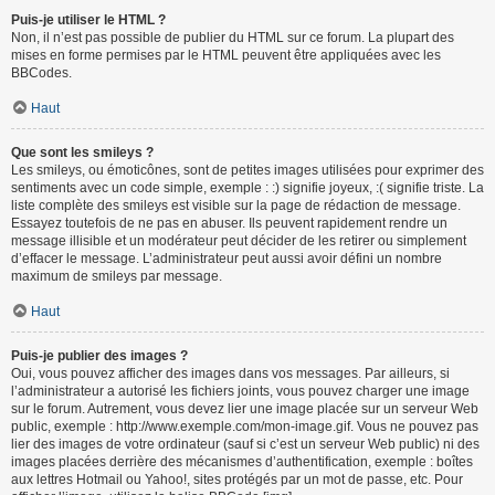
Puis-je utiliser le HTML ?
Non, il n’est pas possible de publier du HTML sur ce forum. La plupart des
mises en forme permises par le HTML peuvent être appliquées avec les
BBCodes.
Haut
Que sont les smileys ?
Les smileys, ou émoticônes, sont de petites images utilisées pour exprimer des
sentiments avec un code simple, exemple : :) signifie joyeux, :( signifie triste. La
liste complète des smileys est visible sur la page de rédaction de message.
Essayez toutefois de ne pas en abuser. Ils peuvent rapidement rendre un
message illisible et un modérateur peut décider de les retirer ou simplement
d’effacer le message. L’administrateur peut aussi avoir défini un nombre
maximum de smileys par message.
Haut
Puis-je publier des images ?
Oui, vous pouvez afficher des images dans vos messages. Par ailleurs, si
l’administrateur a autorisé les fichiers joints, vous pouvez charger une image
sur le forum. Autrement, vous devez lier une image placée sur un serveur Web
public, exemple : http://www.exemple.com/mon-image.gif. Vous ne pouvez pas
lier des images de votre ordinateur (sauf si c’est un serveur Web public) ni des
images placées derrière des mécanismes d’authentification, exemple : boîtes
aux lettres Hotmail ou Yahoo!, sites protégés par un mot de passe, etc. Pour