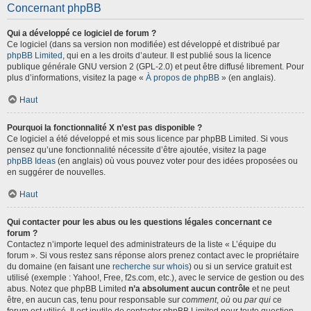
Concernant phpBB
Qui a développé ce logiciel de forum ?
Ce logiciel (dans sa version non modifiée) est développé et distribué par
phpBB Limited
, qui en a les droits d’auteur. Il est publié sous la licence
publique générale GNU version 2 (GPL-2.0) et peut être diffusé librement. Pour
plus d’informations, visitez la page «
À propos de phpBB
» (en anglais).
Haut
Pourquoi la fonctionnalité X n’est pas disponible ?
Ce logiciel a été développé et mis sous licence par phpBB Limited. Si vous
pensez qu’une fonctionnalité nécessite d’être ajoutée, visitez la page
phpBB Ideas
(en anglais) où vous pouvez voter pour des idées proposées ou
en suggérer de nouvelles.
Haut
Qui contacter pour les abus ou les questions légales concernant ce
forum ?
Contactez n’importe lequel des administrateurs de la liste « L’équipe du
forum ». Si vous restez sans réponse alors prenez contact avec le propriétaire
du domaine (en faisant une
recherche sur whois
) ou si un service gratuit est
utilisé (exemple : Yahoo!, Free, f2s.com, etc.), avec le service de gestion ou des
abus. Notez que phpBB Limited
n’a absolument aucun contrôle
et ne peut
être, en aucun cas, tenu pour responsable sur
comment
,
où
ou
par qui
ce