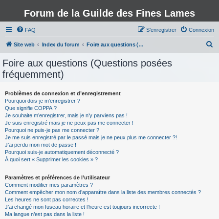
Forum de la Guilde des Fines Lames
FAQ
S’enregistrer
Connexion
R
Site web
Index du forum
Foire aux questions (Questions posées fréquemment)
e
Foire aux questions (Questions posées
c
fréquemment)
h
e
Problèmes de connexion et d’enregistrement
Pourquoi dois-je m’enregistrer ?
r
Que signifie COPPA ?
c
Je souhaite m’enregistrer, mais je n’y parviens pas !
Je suis enregistré mais je ne peux pas me connecter !
h
Pourquoi ne puis-je pas me connecter ?
Je me suis enregistré par le passé mais je ne peux plus me connecter ?!
e
J’ai perdu mon mot de passe !
r
Pourquoi suis-je automatiquement déconnecté ?
À quoi sert « Supprimer les cookies » ?
Paramètres et préférences de l’utilisateur
Comment modifier mes paramètres ?
Comment empêcher mon nom d’apparaître dans la liste des membres connectés ?
Les heures ne sont pas correctes !
J’ai changé mon fuseau horaire et l’heure est toujours incorrecte !
Ma langue n’est pas dans la liste !